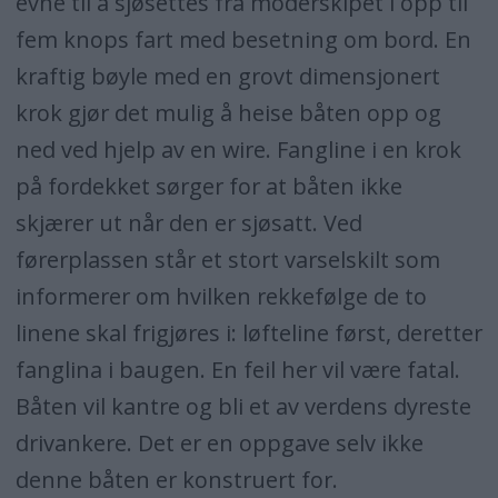
evne til å sjøsettes fra moderskipet i opp til
fem knops fart med besetning om bord. En
kraftig bøyle med en grovt dimensjonert
krok gjør det mulig å heise båten opp og
ned ved hjelp av en wire. Fangline i en krok
på fordekket sørger for at båten ikke
skjærer ut når den er sjøsatt. Ved
førerplassen står et stort varselskilt som
informerer om hvilken rekkefølge de to
linene skal frigjøres i: løfteline først, deretter
fanglina i baugen. En feil her vil være fatal.
Båten vil kantre og bli et av verdens dyreste
drivankere. Det er en oppgave selv ikke
denne båten er konstruert for.