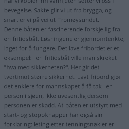
når vi kobler inn vannjeten setter vi oss i
bevegelse. Sakte glir vi ut fra brygga, og
snart er vi på vei ut Tromøysundet.
Denne båten er fascinerende forskjellig fra
en fritidsbåt. Løsningene er gjennomtenkte,
laget for å fungere. Det lave fribordet er et
eksempel: i en fritidsbåt ville man skreket
"hva med sikkerheten?". Her gir det
tvertimot større sikkerhet. Lavt fribord gjør
det enklere for mannskapet å få tak i en
person i sjøen, ikke uvesentlig dersom
personen er skadd. At båten er utstyrt med
start- og stoppknapper har også sin
forklaring: leting etter tenningsnøkler er