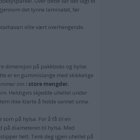
epoksysparkel. Over dette var det lagt et
 gjennom det tynne laminatet, før
otalhavari ville vært overhengende.
tre dimensjon på pakkboks og hylse.
tte er en gummislange med skikkelige
ømmer inn i
store mengder.
n. Heldigvis skjedde uhellet under
tem ikke klarte å holde vannet unna.
som på hylsa. For å få til en
 på diameteren til hylsa. Med
slipper helt. Tenk deg igjen uhellet på