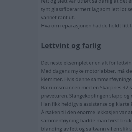
rett og slett var utført så dårlig at de
tynt glassfiberarmert lag som lett lot 
vannet rant ut.
Hva om reparasjonen hadde holdt litt le
Lettvint og farlig
Det neste eksemplet er en alt for lett
Med dagens myke motorlabber, må det e
klemmer. Hvis denne sammenføyningen s
Bærumsmannen med en Skarpnes 32 skul
prøveturen. Slangekoplingen slapp og d
Han fikk heldigvis assistanse og klarte
Årsaken til den enorme lekkasjen var a
sammenføyning hadde man først brukt e
blanding av fett og saltvann vil en sli