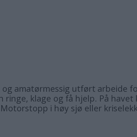
rv og amatørmessig utført arbeide f
n ringe, klage og få hjelp. På have
 Motorstopp i høy sjø eller kriselekk