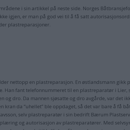
 områdene i sin artikkel på neste side. Norges Båtbransje
ykke igjen, er man på god vei til å få satt autorisasjonso
elder plastreparasjoner.
lder nettopp en plastreparasjon. En østlandsmann gikk p
. Han fant telefonnummeret til en plastreparatør i Lier,
 og dro. Da mannen sjøsatte og dro avgårde, var det ikke
en kran da “uhellet” ble oppdaget, så det var bare å få båt
avsson, selv plastreparatør i sin bedrift Bærum Plastser
æring og autorisasjon av plastreparatører. Med selvsyn