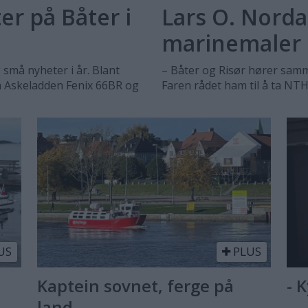
r på Båter i
Lars O. Norda
marinemaler
 små nyheter i år. Blant
– Båter og Risør hører samme
n Askeladden Fenix 66BR og
Faren rådet ham til å ta NTH
US
PLUS
Kaptein sovnet, ferge på
- 
land