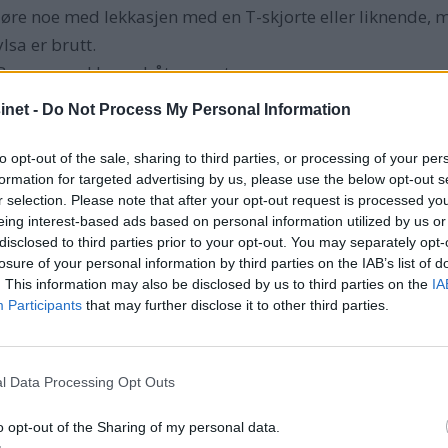
 gjøre noe med lekkasjen med en T-skjorte eller liknende, 
sa er brutt.
rik Brauner ved La-sa båt og motor.
denne sammenføyningen på, nemlig med lik diameter på pa
net -
Do Not Process My Personal Information
ige
slangeklemmer. Brauner jobber også med opplæring
åtbransjeforbund.
to opt-out of the sale, sharing to third parties, or processing of your per
formation for targeted advertising by us, please use the below opt-out s
 aksel om å sjekke hylse/pakkbokssystemet jevnlig. Hvis 
r selection. Please note that after your opt-out request is processed y
isasjonsskiltet fra NBF på veggen”, sier Erik Brauner.
eing interest-based ads based on personal information utilized by us or
disclosed to third parties prior to your opt-out. You may separately opt-
losure of your personal information by third parties on the IAB’s list of
. This information may also be disclosed by us to third parties on the
IA
Participants
that may further disclose it to other third parties.
r slurv fra en underleverandør av dieseltanker til Nimbus 
lemer underveis i ferien. Turtallet falt til det minimale.
l Data Processing Opt Outs
. Heldigvis har vi en kvalifisert mekaniker i gjengen, og d
Til slutt var det bare å åpne tanken. Til Nimbus sin ros ska
o opt-out of the Sharing of my personal data.