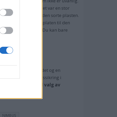
ker og skott - noe som ikke er uvanlig.
ar! Først trodde vi det var en stor
 det sto Avestad på den sorte plasten.
som har hengt fast i platen til den
tor for å manøvrere. Du kan bare
en i Båtbransjeforbundet og en
edre generell kvalitetssikring i
erhet:
Vær nøye med valg av
NIMBUS