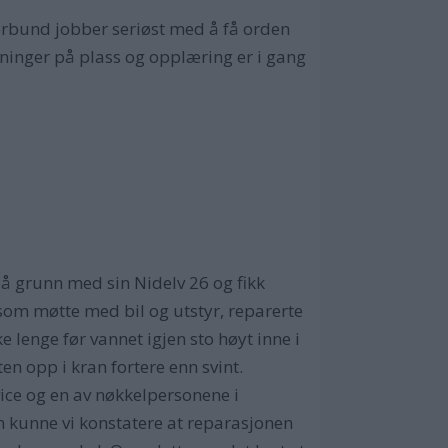
forbund jobber seriøst med å få orden
rdninger på plass og opplæring er i gang
å grunn med sin Nidelv 26 og fikk
 som møtte med bil og utstyr, reparerte
 lenge før vannet igjen sto høyt inne i
en opp i kran fortere enn svint.
vice og en av nøkkelpersonene i
 kunne vi konstatere at reparasjonen