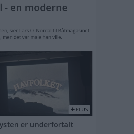
l - en moderne
n, sier Lars O. Nordal til Båtmagasinet.
, men det var male han ville.
PLUS
Kysten er underfortalt