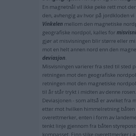
En magnetnål vil ikke peke rett mot den 
den, avhengig av hvor på jordkloden vi 
Vinkelen
mellom den magnetiske nordpo
geografiske nordpol, kalles for
misvisn
gjør at misvisningen blir større eller 
mot en helt annen nord enn den magneti
deviasjon
.
Misvisningen varierer fra sted til sted 
retningen mot den geografiske nordpo
retningen mot den magnetiske nordpol d
til år står trykt i midten av denne rose
Deviasjonen - som altså er avviket fra m
etter mot hvilken himmelretning båten 
overettmerker, enten i form av landeme
tenkt linje gjennom fra båten styreposis
kompasset. Finn slike overettmerker i al