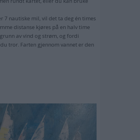
mmen rundt kartet, eller du kan bruke
 nautiske mil, vil det ta deg én times
samme distanse kjøres på en halv time
å grunn av vind og strøm, og fordi
 du tror. Farten gjennom vannet er den