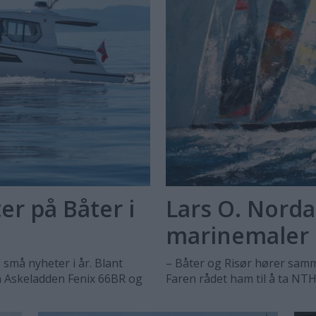
r på Båter i
Lars O. Norda
marinemaler
 små nyheter i år. Blant
– Båter og Risør hører samme
n Askeladden Fenix 66BR og
Faren rådet ham til å ta NTH