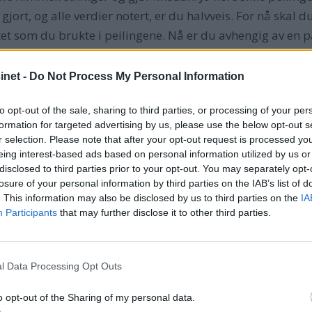
 gjort, og alle verdier notert, er du halvveis. For nå ska
 som du brukte i peilingene. Nå er du avhengig av en pa
okhandel. Parallellforskyveren består av to linjaler som e
ed parallellforskyveren er at du skal kunne legge linjale
net -
Do Not Process My Personal Information
 har samme retning på kartet og bort til kompassrosen i ka
to opt-out of the sale, sharing to third parties, or processing of your per
adetallet på den innerste rosen hvor misvisningen er iber
formation for targeted advertising by us, please use the below opt-out s
er av i kompassrosen med det du har notert deg for pei
r selection. Please note that after your opt-out request is processed y
lom de to verdiene være deviasjonen for akkurat den himme
eing interest-based ads based on personal information utilized by us or
disclosed to third parties prior to your opt-out. You may separately opt-
ed skal du bruke hver gang du har stukket ut en kurs på 
losure of your personal information by third parties on the IAB’s list of
et ut er 42 grader på den innerste kompassrosen i kartet,
. This information may also be disclosed by us to third parties on the
IA
 for omtrent samme kurs er på +2 grader, skal du altså s
Participants
that may further disclose it to other third parties.
l Data Processing Opt Outs
ndt Stormværsodden. I kartet ser du at det er rent farvan
værsodden i det fjerne. Men tåken kommer så smått sigend
o opt-out of the Sharing of my personal data.