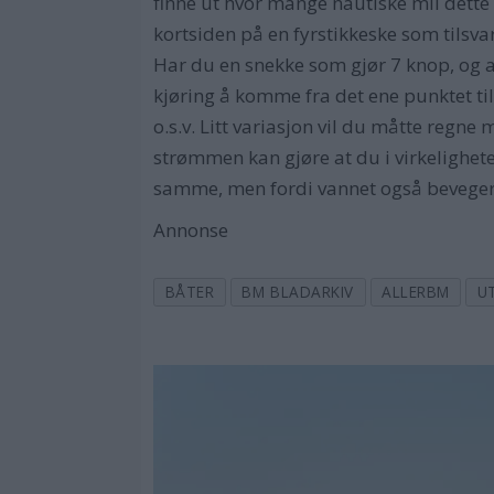
finne ut hvor mange nautiske mil dette 
kortsiden på en fyrstikkeske som tilsva
Har du en snekke som gjør 7 knop, og 
kjøring å komme fra det ene punktet ti
o.s.v. Litt variasjon vil du måtte regne
strømmen kan gjøre at du i virkelighet
samme, men fordi vannet også beveger s
Annonse
BÅTER
BM BLADARKIV
ALLERBM
U