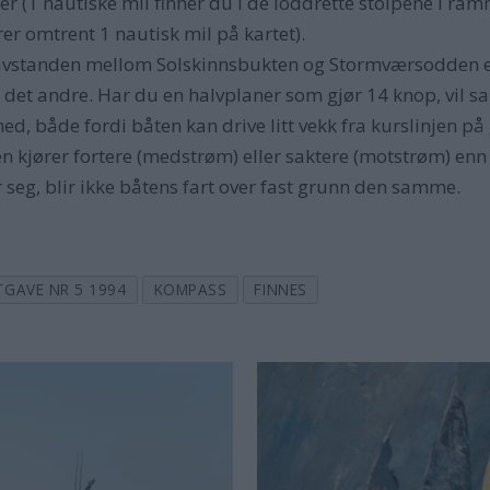
er (1 nautiske mil finner du i de loddrette stolpene i ra
rer omtrent 1 nautisk mil på kartet).
avstanden mellom Solskinnsbukten og Stormværsodden er 7
l det andre. Har du en halvplaner som gjør 14 knop, vil 
 med, både fordi båten kan drive litt vekk fra kurslinjen p
en kjører fortere (medstrøm) eller saktere (motstrøm) enn
eg, blir ikke båtens fart over fast grunn den samme.
TGAVE NR 5 1994
KOMPASS
FINNES