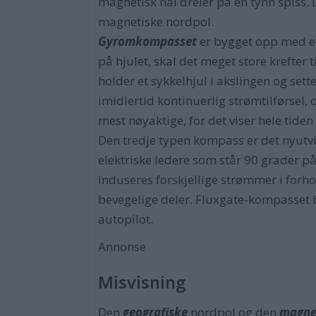
magnetisk nål dreier på en tynn spiss.
magnetiske nordpol.
Gyromkompasset
er bygget opp med et
på hjulet, skal det meget store krefter
holder et sykkelhjul i akslingen og sette
imidlertid kontinuerlig strømtilførsel, 
mest nøyaktige, for det viser hele tide
Den tredje typen kompass er det nyutv
elektriske ledere som står 90 grader på
induseres forskjellige strømmer i forho
bevegelige deler. Fluxgate-kompasset bl
autopilot.
Annonse
Misvisning
Den
geografiske
nordpol og den
magne