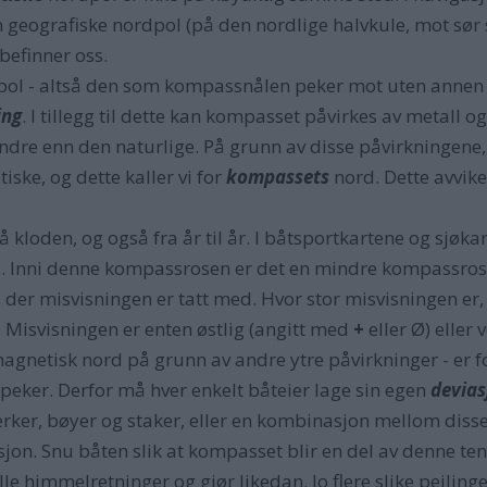
geografiske nordpol (på den nordlige halvkule, mot sør syd
befinner oss.
l - altså den som kompassnålen peker mot uten annen fo
ing
. I tillegg til dette kan kompasset påvirkes av metall o
mindre enn den naturlige. På grunn av disse påvirkningen
ske, og dette kaller vi for
kompassets
nord. Dette avvike
på kloden, og også fra år til år. I båtsportkartene og sjø
l. Inni denne kompassrosen er det en mindre kompassr
er misvisningen er tatt med. Hvor stor misvisningen er,
n. Misvisningen er enten østlig (angitt med
+
eller Ø) eller
agnetisk nord på grunn av andre ytre påvirkninger - er fors
peker. Derfor må hver enkelt båteier lage sin egen
devias
rker, bøyer og staker, eller en kombinasjon mellom disse
jon. Snu båten slik at kompasset blir en del av denne tenk
le himmelretninger og gjør likedan. Jo flere slike peilinge