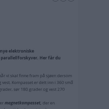
 nye elektroniske
arallellforskyver. Her får du
når vi skal finne fram på sjøen dersom
g vest. Kompasset er delt inn i 360 små
 grader, sør 180 grader og vest 270
 er
magnetkompasset,
der en