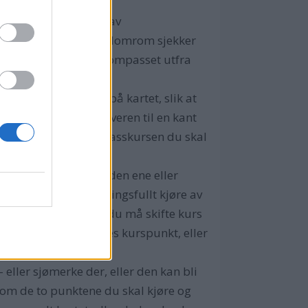
.
 fjerne, og så lese av
som du med jevne mellomrom sjekker
er du å styre etter kompasset utfra
rallellforskyveren på kartet, slik at
r du parallellforskyveren til en kant
 kan du lese av kompasskursen du skal
 stort avvik det er i den ene eller
llen, kan du fortrøstningsfullt kjøre av
 en lengre rute der du må skifte kurs
 du skifter kurs, kalles kurspunkt, eller
e- eller sjømerke der, eller den kan bli
lom de to punktene du skal kjøre og