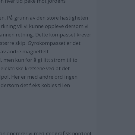
en hver tid peke mot jordens
en. På grunn av den store hastigheten
irkning vil vi kunne oppleve dersom vi
oen annen retning. Dette kompasset krever
å større skip. Gyrokompasset er det
 av andre magnetfelt.
 men kun for å gi litt strøm til to
elektriske kretsene ved at det
rdpol. Her er med andre ord ingen
 dersom det f.eks kobles til en
on opererer vi med geografisk nordpol.