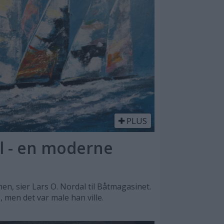
PLUS
l - en moderne
n, sier Lars O. Nordal til Båtmagasinet.
, men det var male han ville.