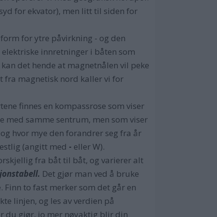
 for ekvator), men litt til siden for
rm for ytre påvirkning - og den
g elektriske innretninger i båten som
e, kan det hende at magnetnålen vil peke
t fra magnetisk nord kaller vi for
kartene finnes en kompassrose som viser
ose med samme sentrum, men som viser
 og hvor mye den forandrer seg fra år
 vestlig (angitt med
-
eller W).
kjellig fra båt til båt, og varierer alt
jonstabell.
Det gjør man ved å bruke
. Finn to fast merker som det går en
te linjen, og les av verdien på
r du gjør, jo mer nøyaktig blir din