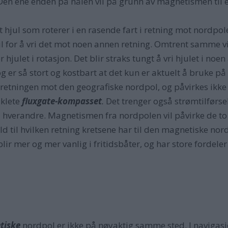
 Den ene enden på nålen vil på grunn av magnetismen til 
 hjul som roterer i en rasende fart i retning mot nordpol
 til for å vri det mot noen annen retning. Omtrent samme v
r hjulet i rotasjon. Det blir straks tungt å vri hjulet i n
og er så stort og kostbart at det kun er aktuelt å bruke p
n retningen mot den geografiske nordpol, og påvirkes ikke
iklete
fluxgate-kompasset
.
Det trenger også strømtilførsel,
 hverandre. Magnetismen fra nordpolen vil påvirke de to 
ld til hvilken retning kretsene har til den magnetiske no
ir mer og mer vanlig i fritidsbåter, og har store fordeler
tiske
nordpol er ikke på nøyaktig samme sted. I navigasj