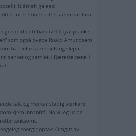
ppseilt, blåmalt galeas!
 reddet for fremtiden. Dessuten har hun
 egne midler tilbakeført Loyal planke
nuten” som også bygde Roald Amundsens
m fra. Felte tærne selv og slepte
nn sanket og samlet, i fjæresteinene, i
att.
lande tak. Eg merkar stadig sterkare
idom kjem innanfrå. No vil eg ut og
n ettertenksomt.
lgjengeleg energiopptak. Omgitt av