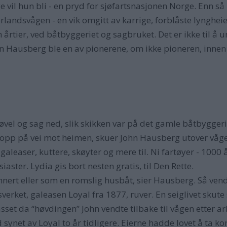
ye vil hun bli - en pryd for sjøfartsnasjonen Norge. Enn så
orlandsvågen - en vik omgitt av karrige, forblåste lyngh
rtier, ved båtbyggeriet og sagbruket. Det er ikke til å u
n Hausberg ble en av pionerene, om ikke pioneren, innen 
øvel og sag ned, slik skikken var på det gamle båtbygger
opp på vei mot heimen, skuer John Hausberg utover vågen
leaser, kuttere, skøyter og mere til. Ni fartøyer - 1000 å
aster. Lydia gis bort nesten gratis, til Den Rette.
nnert eller som en romslig husbåt, sier Hausberg. Så ven
verket, galeasen Loyal fra 1877, ruver. En seiglivet skute
telasset da “høvdingen” John vendte tilbake til vågen ette
ynet av Loyal to år tidligere. Eierne hadde lovet å ta kon