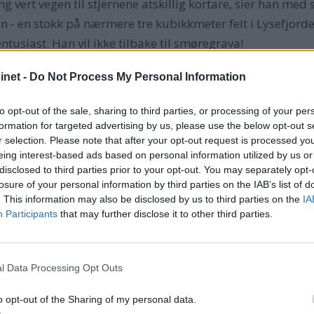
 vert vegen til stjernene atskillig kortare, sier han med s
en - en stokk på nærmere tre kubikkmeter felt i Lysefjorde
tusiast. Han vil ikke tilbake til smøregrava!
 var ryggraden i den norske kystflåten i 1890-årene, selv
net -
Do Not Process My Personal Information
orskjellen ligger mellom jakt og galeas. Audun forklarer.
ed to master. I Norden ble galeas-navnet brukt om et toma
to opt-out of the sale, sharing to third parties, or processing of your per
ast og aktermasten som mesanmast. Begge master i ett t
formation for targeted advertising by us, please use the below opt-out s
 jakta. Det er trolig fra den hollandske “Koff” at galease
r selection. Please note that after your opt-out request is processed y
eing interest-based ads based on personal information utilized by us or
ndelig er Loyal på grensen til å være en skonnert, tydeli
disclosed to third parties prior to your opt-out. You may separately opt-
stlandsgaleasen er snaumasten i forkant av stormasten. P
losure of your personal information by third parties on the IAB’s list of
unne vandre fritt opp og ned uten å komme i konflikt med 
. This information may also be disclosed by us to third parties on the
IA
Participants
that may further disclose it to other third parties.
 tryggere.
l Data Processing Opt Outs
o opt-out of the Sharing of my personal data.
ndt båten, 20 meter over steinura, har vi balansert oss op