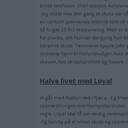
kimte telefonen. Shell-stasjon, kafeteri
-Jeg visste ikke den gang at skuta var 
en ramsalt spennende historie som vil 
Så fulgte 20 års restaurering. Med en 
for planke, slik hun var dengang hun
berømte skute. Tømmeret kjøpte John p
stokkene hjem til Forlandsvågen hvor de 
skauen, hos skraphandlere og fiskere. 
Halve livet med Loyal
Vi går med Audun ned i fjæra. -Eg trive
opprørstrongen mot formyndarstaten. Dei
segle. Loyal skal få ein verdig renessan
-Eg kan by på ei sikker skute og opplevi