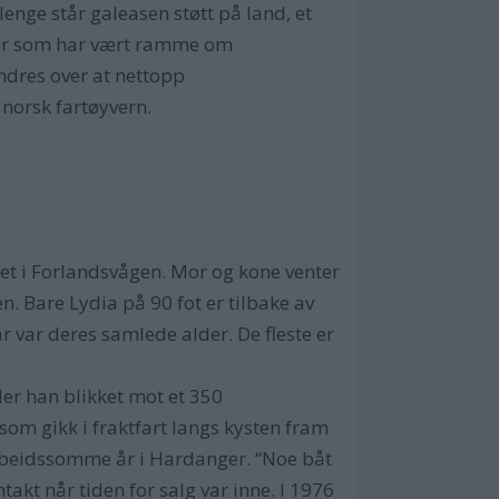
 lenge står galeasen støtt på land, et
eier som har vært ramme om
ndres over at nettopp
norsk fartøyvern.
iet i Forlandsvågen. Mor og kone venter
. Bare Lydia på 90 fot er tilbake av
r var deres samlede alder. De fleste er
der han blikket mot et 350
 som gikk i fraktfart langs kysten fram
r arbeidssomme år i Hardanger. “Noe båt
takt når tiden for salg var inne. I 1976