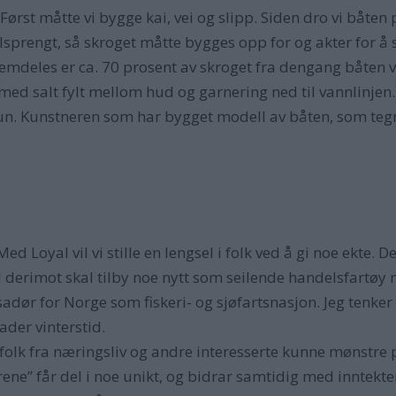
 Først måtte vi bygge kai, vei og slipp. Siden dro vi båte
sprengt, så skroget måtte bygges opp for og akter for å s
 Fremdeles er ca. 70 prosent av skroget fra dengang båten 
d salt fylt mellom hud og garnering ned til vannlinjen. 
dun. Kunstneren som har bygget modell av båten, som tegne
 Loyal vil vi stille en lengsel i folk ved å gi noe ekte. D
oyal derimot skal tilby noe nytt som seilende handelsfartø
dør for Norge som fiskeri- og sjøfartsnasjon. Jeg tenker
der vinterstid.
folk fra næringsliv og andre interesserte kunne mønstre p
ene” får del i noe unikt, og bidrar samtidig med inntek