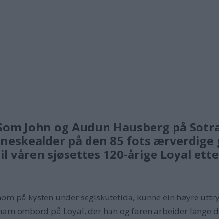
. Som John og Audun Hausberg på Sotra
neskealder på den 85 fots ærverdige 
il våren sjøsettes 120-årige Loyal ett
amom på kysten under seglskutetida, kunne ein høyre uttr
am ombord på Loyal, der han og faren arbeider lange dag