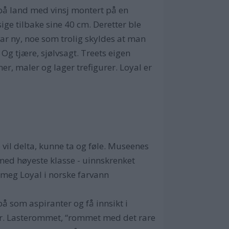
n på land med vinsj montert på en
ige tilbake sine 40 cm. Deretter ble
var ny, noe som trolig skyldes at man
Og tjære, sjølvsagt. Treets eigen
r, maler og lager trefigurer. Loyal er
e vil delta, kunne ta og føle. Museenes
y med høyeste klasse - uinnskrenket
 meg Loyal i norske farvann
å som aspiranter og få innsikt i
ter. Lasterommet, “rommet med det rare