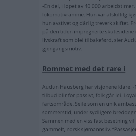
-En del, i løpet av 40 000 arbeidstimer.
lokomotivramme. Hun var atskillilg kjøl
hun avstivet og dårlig treverk skiftet.
på den tiden impregnerte skutesidene me
livskraft som blei tilbakeførd, sier Au
gjengangsmotiv.
Rommet med det rare i
Audun Hausberg har visjonene klare. -Med
tilbud blir for passivt, folk går lei. L
fartsområde. Seile som en unik ambassa
sommerstid, under sydligere breddegra
Sammen med en viss fast besetning vil 
gammelt, norsk sjømannsliv. “Passasjer