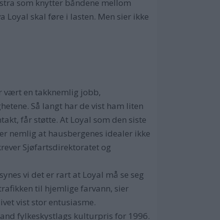
le ekstra som knytter båndene mellom
oyal skal føre i lasten. Men sier ikke
r vært en takknemlig jobb,
etene. Så langt har de vist ham liten
akt, får støtte. At Loyal som den siste
ner nemlig at hausbergenes idealer ikke
rever Sjøfartsdirektoratet og
 synes vi det er rart at Loyal må se seg
rafikken til hjemlige farvann, sier
vet vist stor entusiasme.
land fylkeskystlags kulturpris for 1996.