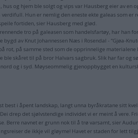
a, hus og hjem ble solgt og vips var Hausberg eier av en o
så verdifull. Hun er nemlig den eneste ekte galeas som er
speile fortiden, sier Hausberg med glød.
brennende tro på galeasen som handelsfartøy, har han for
 ble bygd av Knut Johannessen Næs i Rosendal - “Gjøa-K
å rot, på samme sted som de opprinnelige materialene ko
ble skåret til på bror Halvars sagbruk. Slik har far og sø
I nord og i syd. Møyseommelig gjenoppbygget en kultursk
st best i åpent landskap, langt unna byråkratane sitt kve
 drep det sjølvstendige individet vi er meint å vere. Fr
se. Berre navnet er grunn nok til å trø varsamt, sier Audu
ngsreiser de ikkje vil gløyme! Havet er staden for lett ti