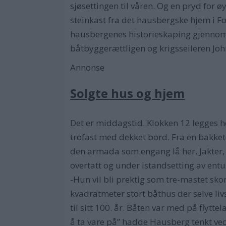
sjøsettingen til våren. Og en pryd for ø
steinkast fra det hausbergske hjem i F
hausbergenes historieskaping gjennom å
båtbyggerættligen og krigsseileren Joh
Annonse
Solgte hus og hjem
Det er middagstid. Klokken 12 legges h
trofast med dekket bord. Fra en bakket
den armada som engang lå her. Jakter, ga
overtatt og under istandsetting av entusi
-Hun vil bli prektig som tre-mastet sko
kvadratmeter stort båthus der selve livs
til sitt 100. år. Båten var med på flyt
å ta vare på” hadde Hausberg tenkt ved s