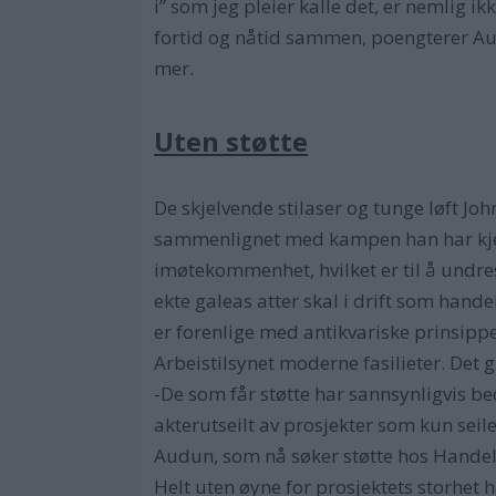
i” som jeg pleier kalle det, er nemlig ik
fortid og nåtid sammen, poengterer Au
mer.
Uten støtte
De skjelvende stilaser og tunge løft J
sammenlignet med kampen han har kjempe
imøtekommenhet, hvilket er til å undres
ekte galeas atter skal i drift som hand
er forenlige med antikvariske prinsippe
Arbeistilsynet moderne fasilieter. Det g
-De som får støtte har sannsynligvis bedr
akterutseilt av prosjekter som kun seile
Audun, som nå søker støtte hos Handels
Helt uten øyne for prosjektets storhet 