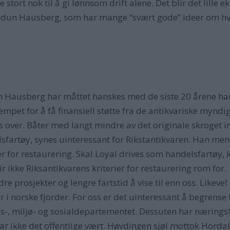
ke stort nok til å gi lønnsom drift alene. Det blir det lil
dun Hausberg, som har mange “svært gode” ideer om hva L
ohn Hausberg har måttet hanskes med de siste 20 årene ha
t for å få finansiell støtte fra de antikvariske myndigh
 over. Båter med langt mindre av det originale skroget int
elsfartøy, synes uinteressant for Rikstantikvaren. Han me
r for restaurering. Skal Loyal drives som handelsfartøy, k
ir ikke Riksantikvarens kriterier for restaurering rom for.
e prosjekter og lengre fartstid å vise til enn oss. Likevel
r i norske fjorder. For oss er det uinteressant å begrense t
-, miljø- og sosialdepartementet. Dessuten har næringsli
har ikke det offentlige vært. Høvdingen sjøl mottok Horda