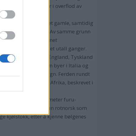
r her er kvadratmeter i overflod av
ket. Slik bevarer vi det gamle, samtidig
en av skansekledningen. -Av samme grunn
ippfisk og fikk tilnavnet
un lagt under kjølen et utall ganger.
en rekke havnebyer i England, Tyskland
av klippfisk, slik som byer i Italia og
l Haugesund på 18 ½ døgn. Ferden rundt
rten mellom USA og Afrika, beskrevet i
slet ut av 400 kubikkmeter furu-
vakker som få, står hun rotnorsk som
ge kjølstokk, etter å kjenne bølgenes