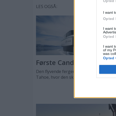
Opted 
LES OGSÅ:
I want t
Opted 
I want 
Advertis
Opted 
I want t
of my P
was col
Opted 
Første Candela P-12 til U
Den flyvende fergen skal traffikere lake
Tahoe, hvor den skal frakte skiturister.