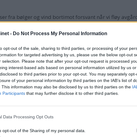
er fra bølger og vind bortimot forsvant når vi fløy avgårde 
d. Her gjelder det for Ruter og fylket og andre å sørge fo
tablere Norges første rute mellom Fagerstrand og Oslo, m
net -
Do Not Process My Personal Information
eslår han. Et viktig klimatiltak og tilskudd til etableri
to opt-out of the sale, sharing to third parties, or processing of your per
en renere Oslofjord.
formation for targeted advertising by us, please use the below opt-out s
r selection. Please note that after your opt-out request is processed y
eing interest-based ads based on personal information utilized by us or
disclosed to third parties prior to your opt-out. You may separately opt-
ldsvis nye med Candela P-12 er at disse er små, lette og lø
losure of your personal information by third parties on the IAB’s list of
. This information may also be disclosed by us to third parties on the
IA
 kostnadene ned. Båtene lager ikke hekksjø og er helt st
Participants
that may further disclose it to other third parties.
nde, gravde opp mye hekksjø og hadde to kraftige støyen
 Det var dengang. De lette nye båtene er helelektrisk med
Energiforbruk per passasjer er svært lavt per passasjer 
l Data Processing Opt Outs
en fører og 30 passasjerer blir som en buss på land. "En 
a 60-70 åra," skriver en båtmann på facebook.
o opt-out of the Sharing of my personal data.