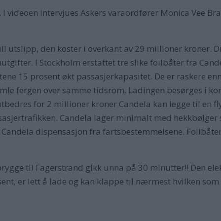
. I videoen intervjues Askers varaordfører Monica Vee Bra
ull utslipp, den koster i overkant av 29 millioner kroner. 
mutgifter. I Stockholm erstattet tre slike foilbåter fra Can
åtene 15 prosent økt passasjerkapasitet. De er raskere en
e fergen over samme tidsrom. Ladingen besørges i korte
tbedres for 2 millioner kroner Candela kan legge til en f
assasjertrafikken. Candela lager minimalt med hekkbølg
år Candela dispensasjon fra fartsbestemmelsene. Foilbåten
ygge til Fagerstrand gikk unna på 30 minutter!! Den elek
t, er lett å lade og kan klappe til nærmest hvilken som 