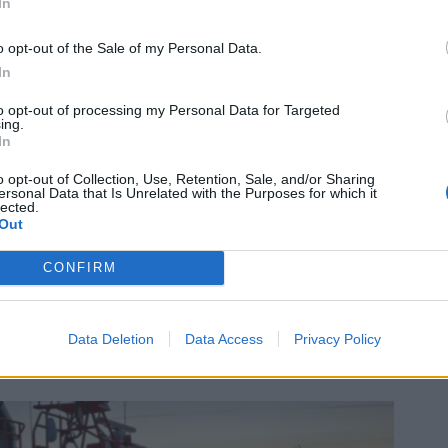
In
o opt-out of the Sale of my Personal Data.
In
to opt-out of processing my Personal Data for Targeted
ing.
In
o opt-out of Collection, Use, Retention, Sale, and/or Sharing
ersonal Data that Is Unrelated with the Purposes for which it
lected.
Out
SA
Candela er satt i drift
CONFIRM
Den elektriske «styltebåten» Candela P-12
har nå klart noe mange andre dristige,
tekniske prosjekter ikke klarer: Å komme i
Data Deletion
Data Access
Privacy Policy
ordinær drift - om enn ennå som et
pilotprosjekt.