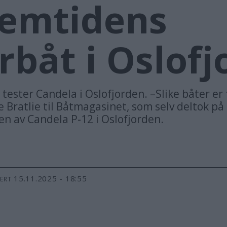
fremtidens
rbåt i Oslof
ester Candela i Oslofjorden. –Slike båter er 
 Bratlie til Båtmagasinet, som selv deltok på
ten av Candela P-12 i Oslofjorden.
15.11.2025 - 18:55
TERT