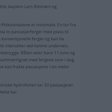
tlie, kaptein Lars Bilstrøm og
Driftskostnadene er minimale. En tur fra
dela to passasjerferger med plass til
n konvensjonelle ferger og kan ha
 intervaller ved kaiene underveis.
lytebrygge. Båten veier bare 11 tonn og
er sammenlignet med fergene som i dag
e kan frakte passasjerer i en meter
triske hydrofoilen tar 30 passasjerer,
helst kai.