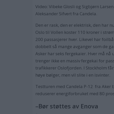
Video: Vibeke Glosli og Sigbjørn Larsen
Aleksander Sifvert fra Candela.
Den er rask, den er elektrisk, den har n
Oslo til Vollen koster 110 kroner i strø
200 passasjerer hver. Likevel har foilb
dobbelt så mange avganger som de gaml
Asker har seks fergekaier. Hver må nå u
trenger ikke en massiv fergekai for p
trafikkerer Oslofjorden. I Stockholm f
høye bølger, men vil slite i en isvinter.
Testturen med Candela P-12 fra Aker br
reduserer energiforbruket med 80 prosen
–Bør støttes av Enova