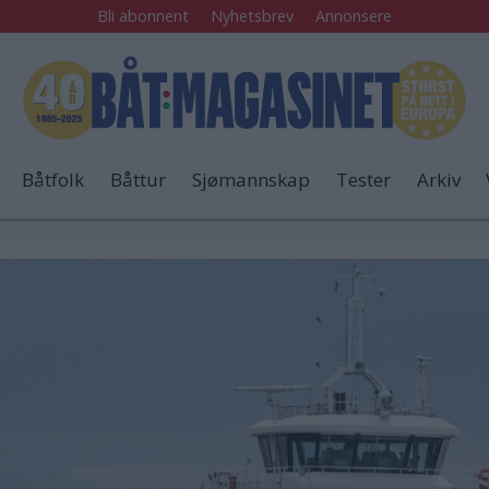
Bli abonnent
Nyhetsbrev
Annonsere
Båtfolk
Båttur
Sjømannskap
Tester
Arkiv