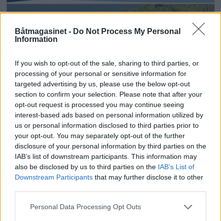
Båtmagasinet -
Do Not Process My Personal
Information
If you wish to opt-out of the sale, sharing to third parties, or
processing of your personal or sensitive information for
targeted advertising by us, please use the below opt-out
section to confirm your selection. Please note that after your
opt-out request is processed you may continue seeing
interest-based ads based on personal information utilized by
Få gratis tilgang til
us or personal information disclosed to third parties prior to
your opt-out. You may separately opt-out of the further
havneguide
disclosure of your personal information by third parties on the
IAB’s list of downstream participants. This information may
also be disclosed by us to third parties on the
IAB’s List of
SPAR 659 KRONER: Tegn abonnement på
Downstream Participants
that may further disclose it to other
Båtmagasinet nå, og få gratis tilgang til
third parties.
Havneguiden Online!
Personal Data Processing Opt Outs