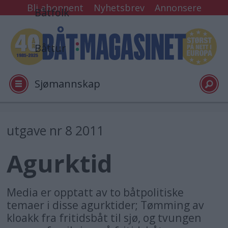
Bli abonnent
Nyhetsbrev
Annonsere
Båtfolk
Båttur
Sjømannskap
Tester
utgave nr 8 2011
Agurktid
Arkiv
Video
Media er opptatt av to båtpolitiske
temaer i disse agurktider; Tømming av
kloakk fra fritidsbåt til sjø, og tvungen
Logg inn