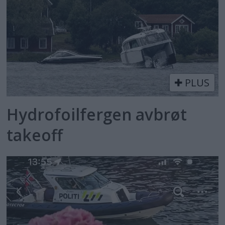
PLUS
Hydrofoilfergen avbrøt
takeoff