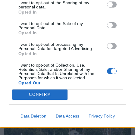
I want to opt-out of the Sharing of my
personal data.
Opted In
I want to opt-out of the Sale of my
Personal Data.
Opted In
I want to opt-out of processing my
Personal Data for Targeted Advertising.
Opted In
PLUS
I want to opt-out of Collection, Use,
Retention, Sale, and/or Sharing of my
Personal Data that Is Unrelated with the
Ny tøffing fra Brig til
Purposes for which it was collected.
Opted Out
Båter i sjøen
CONFIRM
Data Deletion
Data Access
Privacy Policy