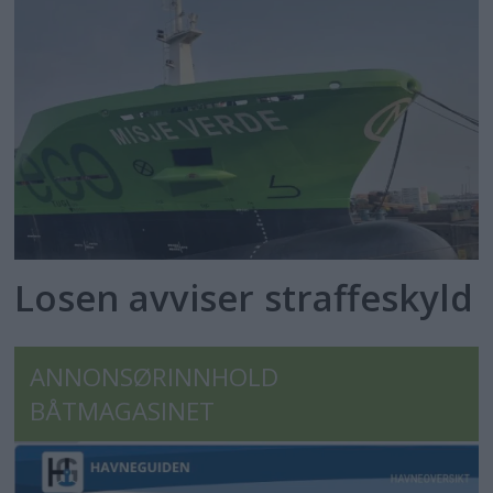
Losen avviser straffeskyld
ANNONSØRINNHOLD
BÅTMAGASINET