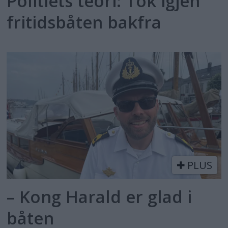
Politiets teori: Tok igjen
fritidsbåten bakfra
PLUS
– Kong Harald er glad i
båten