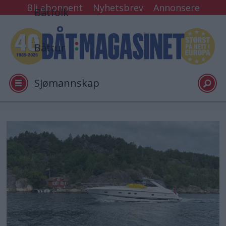
Bli abonnent
Nyhetsbrev
Annonsere
Båtfolk
Båttur
Sjømannskap
Tester
Arkiv
Video
Logg inn