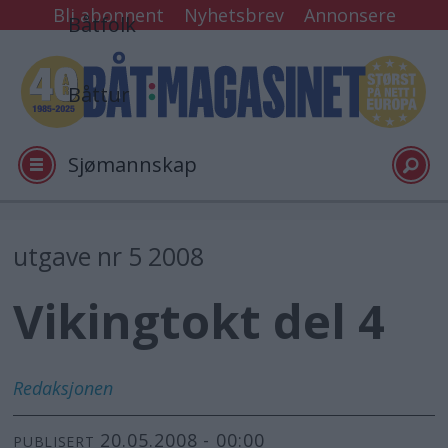
Bli abonnent
Nyhetsbrev
Annonsere
Båtfolk
Båttur
Sjømannskap
Tester
utgave nr 5 2008
Vikingtokt del 4
Arkiv
Video
Redaksjonen
20.05.2008 - 00:00
Logg inn
PUBLISERT