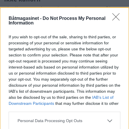
I kjelleren er det en kinosal som viser film
om vikingene og deres levesett. Filmen
Båtmagasinet -
Do Not Process My Personal
Information
forsøker å forklare hva er det er som er så
spesielt med vikingene. Hva var egentlig en
If you wish to opt-out of the sale, sharing to third parties, or
processing of your personal or sensitive information for
viking? Vi har lett for å se for oss en bande
targeted advertising by us, please use the below opt-out
galinger med sverd og hjelm med kuhorn,
section to confirm your selection. Please note that after your
opt-out request is processed you may continue seeing
som har forspist seg på sopp de ikke burde
interest-based ads based on personal information utilized by
us or personal information disclosed to third parties prior to
spist, og går berserkgang, raner, brenner og
your opt-out. You may separately opt-out of the further
dreper som villmenn.
disclosure of your personal information by third parties on the
IAB’s list of downstream participants. This information may
Først og fremst – glem det med hjelmer med
also be disclosed by us to third parties on the
IAB’s List of
horn! Vikingene hadde IKKE kuhorn på
Downstream Participants
that may further disclose it to other
third parties.
hjelmene sine! Selve ordet viking betyr
Personal Data Processing Opt Outs
visstnok en pirat eller sjørøver, tror man. I