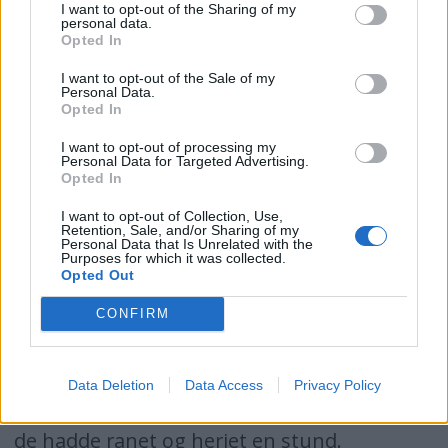
dag brukes ordet vikinger om de mennesker
I want to opt-out of the Sharing of my
personal data.
som levde i de områdene som med tiden ble
Opted In
Norge, Sverige og Danmark mellom
I want to opt-out of the Sale of my
Personal Data.
angrepet på Lindisfarne kloster i 793 til ca.
Opted In
1100. Harald Harråde døde i slaget ved
I want to opt-out of processing my
Personal Data for Targeted Advertising.
Stamford Bridge i 1066.
Opted In
Men vikingene var jo ikke på tokt bestandig.
I want to opt-out of Collection, Use,
Retention, Sale, and/or Sharing of my
De drev jordbruk, fangst og fiske i fred og ro
Personal Data that Is Unrelated with the
Purposes for which it was collected.
hjemme, det var stort sett bare om
Opted Out
sommeren mennene dro på tokt, og slett
CONFIRM
ikke hvert år. Det var ikke alltid de var på
tokt heller, de drev handel. Og noen av dem
Data Deletion
Data Access
Privacy Policy
dannet faste bosettinger i de områdene der
de hadde ranet og herjet en stund.