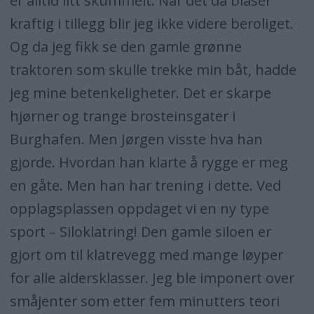
er alltid litt skummelt. Når det da blåser
kraftig i tillegg blir jeg ikke videre beroliget.
Og da jeg fikk se den gamle grønne
traktoren som skulle trekke min båt, hadde
jeg mine betenkeligheter. Det er skarpe
hjørner og trange brosteinsgater i
Burghafen. Men Jørgen visste hva han
gjorde. Hvordan han klarte å rygge er meg
en gåte. Men han har trening i dette. Ved
opplagsplassen oppdaget vi en ny type
sport – Siloklatring! Den gamle siloen er
gjort om til klatrevegg med mange løyper
for alle aldersklasser. Jeg ble imponert over
småjenter som etter fem minutters teori