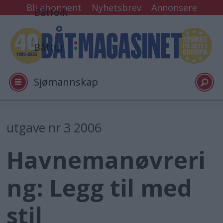
Bli abonnent
Nyhetsbrev
Annonsere
Båtfolk
Båttur
Sjømannskap
Tester
utgave nr 3 2006
Havnemanøvreri
Arkiv
ng: Legg til med
Video
stil
Logg inn