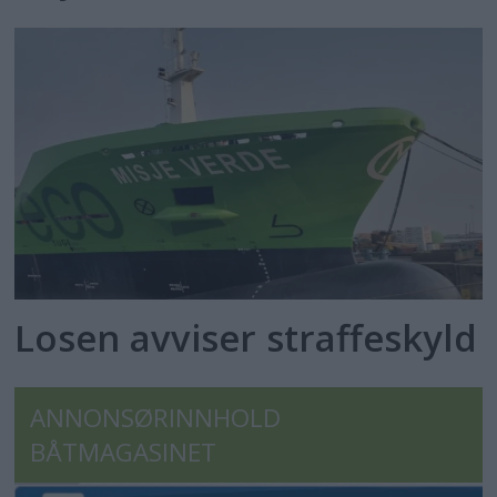
Losen avviser straffeskyld
ANNONSØRINNHOLD
BÅTMAGASINET