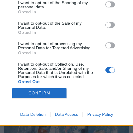
I want to opt-out of the Sharing of my
personal data.
Opted In
I want to opt-out of the Sale of my
Personal Data.
Ti spennende nyheter på
Opted In
Båter i sjøen
I want to opt-out of processing my
Personal Data for Targeted Advertising.
Opted In
Båter i sjøen kan by på en rekke store og små
I want to opt-out of Collection, Use,
nyheter i år. Blant nyhetene du kan oppleve er
Retention, Sale, and/or Sharing of my
Personal Data that Is Unrelated with the
daycruiseren Askeladden Fenix 66BR og
Purposes for which it was collected.
halvplaneren Saga 355.
Opted Out
CONFIRM
Data Deletion
Data Access
Privacy Policy