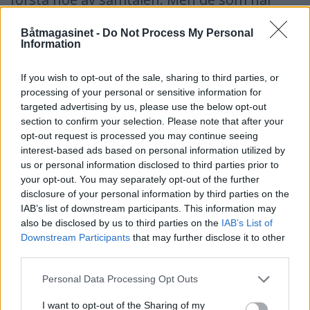
samme type radio, vil kunne forstå alt! Også
Båtmagasinet -
Do Not Process My Personal
denne radioen har en såkalt SmartRing
Information
funksjon, som har den egenskap at når man
If you wish to opt-out of the sale, sharing to third parties, or
ringer til en annen radio, får man en
processing of your personal or sensitive information for
targeted advertising by us, please use the below opt-out
kvittering tilbake hvis den andre radioen
section to confirm your selection. Please note that after your
mottok anropet, selv om det ikke er noen til
opt-out request is processed you may continue seeing
interest-based ads based on personal information utilized by
stede der. Radioen registrerer også om noen
us or personal information disclosed to third parties prior to
har ringt mens du har vært borte. En
your opt-out. You may separately opt-out of the further
disclosure of your personal information by third parties on the
batterisparefunksjon starter automatisk
IAB’s list of downstream participants. This information may
also be disclosed by us to third parties on the
IAB’s List of
når det ikke er mottatt noe signal på fire
Downstream Participants
that may further disclose it to other
skunder.
third parties.
Selv om radioen har mange funksjoner, er
Personal Data Processing Opt Outs
bruksanvisningen god, og de fleste
I want to opt-out of the Sharing of my