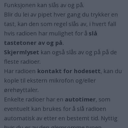
Funksjonen kan slås av og på.
Blir du lei av pipet hver gang du trykker en
tast, kan den som regel slås av, i hvert fall
hvis radioen har mulighet for å
slå
tastetoner av og på
.
Skjermlyset
kan også slås av og på på de
fleste radioer.
Har radioen
kontakt for hodesett
, kan du
kople til ekstern mikrofon og/eller
ørehøyttaler.
Enkelte radioer har en
autotimer
, som
eventuelt kan brukes for å slå radioen
automatisk av etter en bestemt tid. Nyttig
hvis du er av den glemsomme typen.