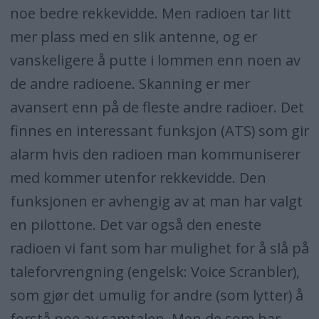
noe bedre rekkevidde. Men radioen tar litt
mer plass med en slik antenne, og er
vanskeligere å putte i lommen enn noen av
de andre radioene. Skanning er mer
avansert enn på de fleste andre radioer. Det
finnes en interessant funksjon (ATS) som gir
alarm hvis den radioen man kommuniserer
med kommer utenfor rekkevidde. Den
funksjonen er avhengig av at man har valgt
en pilottone. Det var også den eneste
radioen vi fant som har mulighet for å slå på
taleforvrengning (engelsk: Voice Scranbler),
som gjør det umulig for andre (som lytter) å
forstå noe av samtalen. Men de som har