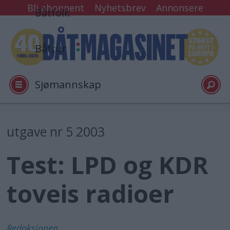
Bli abonnent
Nyhetsbrev
Annonsere
Båtfolk
Båttur
Sjømannskap
Tester
utgave nr 5 2003
Test: LPD og KDR
Arkiv
toveis radioer
Video
Logg inn
Redaksjonen