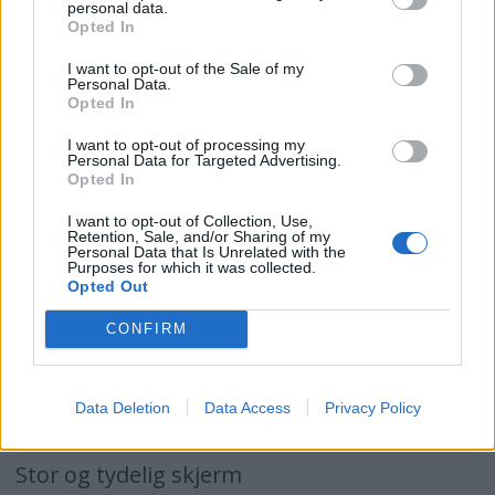
personal data.
funksjoner er likevel enkle og mer intuitive å
Opted In
bruke enn på flere andre radioer. Bortsett
I want to opt-out of the Sale of my
fra prisen, er denne radioen en av våre
Personal Data.
Opted In
favoritter. Ryktene sier at denne radioen
I want to opt-out of processing my
snart kommer i en KDR-utgave, med
Personal Data for Targeted Advertising.
Opted In
betegnelsen IC-4088S. Verdt å vente på?
I want to opt-out of Collection, Use,
Leveres i pakke med en radio, belteklips,
Retention, Sale, and/or Sharing of my
Personal Data that Is Unrelated with the
bærestropp og engelsk bruksansvisning.
Purposes for which it was collected.
Opted Out
Ekstrautstyr: Ekstern høyttalende mikrofon,
CONFIRM
hodesett, bæreveske, 12 v ladekabel,
oppladbart NiCd batteri og batterilader
Data Deletion
Data Access
Privacy Policy
Pluss:
Stor og tydelig skjerm