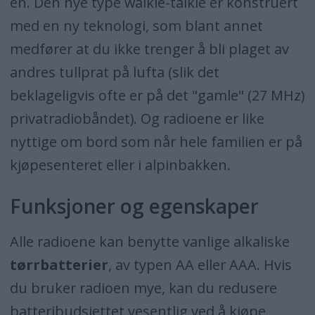
én. Den nye type walkie-talkie er konstruert
med en ny teknologi, som blant annet
medfører at du ikke trenger å bli plaget av
andres tullprat på lufta (slik det
beklageligvis ofte er på det "gamle" (27 MHz)
privatradiobåndet). Og radioene er like
nyttige om bord som når hele familien er på
kjøpesenteret eller i alpinbakken.
Funksjoner og egenskaper
Alle radioene kan benytte vanlige alkaliske
tørrbatterier
, av typen AA eller AAA. Hvis
du bruker radioen mye, kan du redusere
batteribudsjettet vesentlig ved å kjøpe