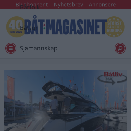
Bli abonnent
Nyhetsbrev
Annonsere
Båtfolk
Båttur
Sjømannskap
Tester
Arkiv
Video
Logg inn