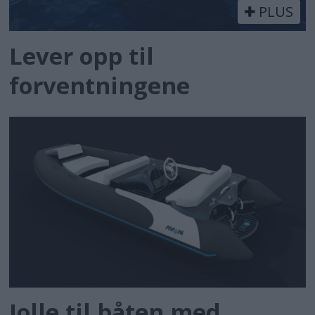
PLUS
Lever opp til
forventningene
Jolle til båten med