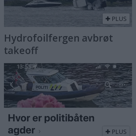
PLUS
Hydrofoilfergen avbrøt
takeoff
PLUS