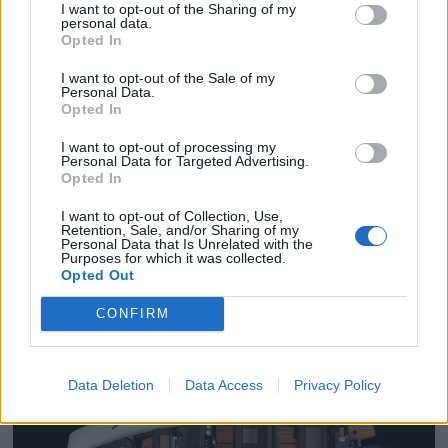
I want to opt-out of the Sharing of my
personal data.
Opted In
I want to opt-out of the Sale of my
Personal Data.
Opted In
Få gratis tilgang til
I want to opt-out of processing my
Personal Data for Targeted Advertising.
Opted In
havneguide
I want to opt-out of Collection, Use,
Retention, Sale, and/or Sharing of my
SPAR 659 KRONER: Tegn abonnement på
Personal Data that Is Unrelated with the
Purposes for which it was collected.
Båtmagasinet nå, og få gratis tilgang til
Opted Out
Havneguiden Online!
CONFIRM
Data Deletion
Data Access
Privacy Policy