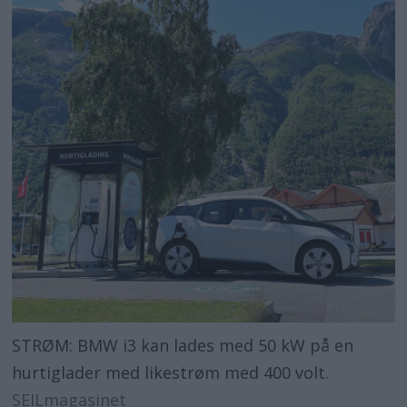
landets ferger
På jordmomseiling med elmotor
Bruker batteriet fra en rå sportsbil
Oceanvolt gjør ladning enklere
Satser enorme summer og kjøper
Torqeedo
Ny tender for seilyachter
Torqeedo øker kapasiteten
Ønsker flere elektriske båter
STRØM: BMW i3 kan lades med 50 kW på en
Transportetappe med elbåt
hurtiglader med likestrøm med 400 volt.
Jolle til båten med teknologi fra BMW
SEILmagasinet