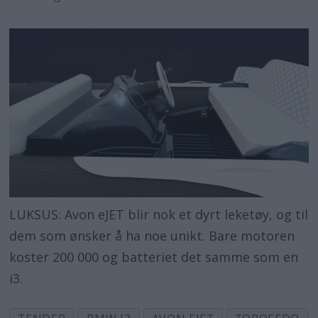
Billig med elektrisk motor
Katamaran med elmotor og
elbilbatteri
Lettdreven turbåt på to skrog
Verdens første elmotor ble brukt i
båt
– Elmotor er mest populært i Sverige
LUKSUS: Avon eJET blir nok et dyrt leketøy, og til
Elbil-batteri på vei til sjøs
dem som ønsker å ha noe unikt. Bare motoren
Elmotor til topps under Dame Award
koster 200 000 og batteriet det samme som en
i3.
Hybrid for miljøet, også i båt
Nå blir seilbåtene enda grønnere