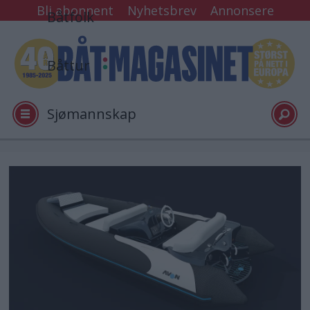
Bli abonnent
Nyhetsbrev
Annonsere
Båtfolk
Båttur
Sjømannskap
Tester
Arkiv
Video
Logg inn