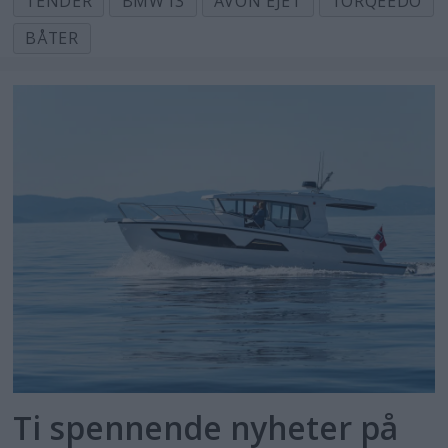
TENDER
BMW I3
AVON EJET
TORQEEDO
J/Boats med el-motor
BÅTER
Seiling er fremtiden
Grønn seiling
Lydløs seilglede
Ti spennende nyheter på