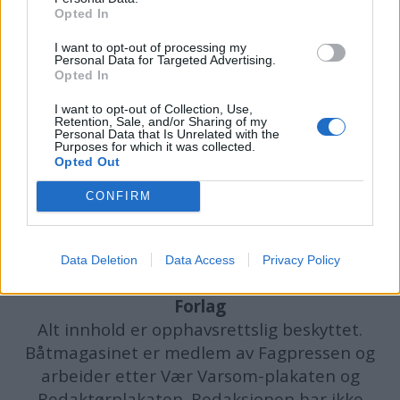
Opted In
I want to opt-out of processing my
VG Båt i salg i dag
Personal Data for Targeted Advertising.
Opted In
I want to opt-out of Collection, Use,
Retention, Sale, and/or Sharing of my
Personal Data that Is Unrelated with the
Purposes for which it was collected.
Opted Out
CONFIRM
Data Deletion
Data Access
Privacy Policy
batmagasinet.no utgis av
Norsk Maritimt
Forlag
Alt innhold er opphavsrettslig beskyttet.
Båtmagasinet er medlem av Fagpressen og
arbeider etter Vær Varsom-plakaten og
Redaktørplakaten. Redaksjonen har ikke