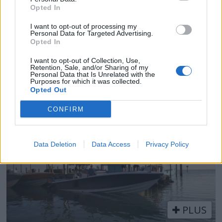
Opted In
I want to opt-out of processing my
Personal Data for Targeted Advertising.
Opted In
Tjener gode penger på
I want to opt-out of Collection, Use,
Retention, Sale, and/or Sharing of my
båten i sommer
Personal Data that Is Unrelated with the
Purposes for which it was collected.
Opted Out
CONFIRM
Data Deletion
Data Access
Privacy Policy
PLUS