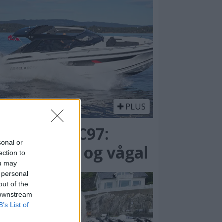
PLUS
skeladden C97:
sonal or
yskapende og vågal
ection to
ou may
 personal
out of the
 downstream
B’s List of