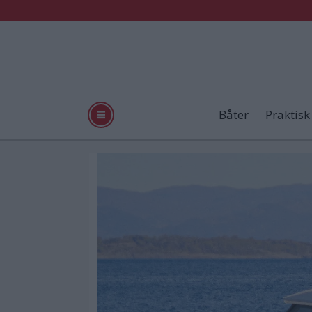
Båter
Praktisk
Tag:
båtmagasinet
9
2023