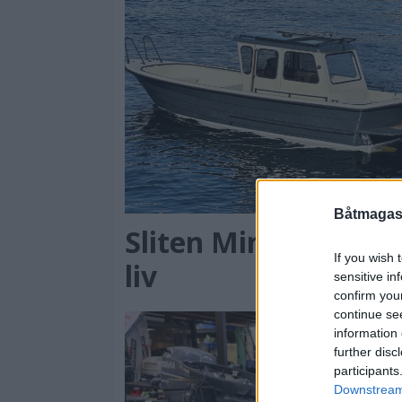
PL
Båtmagasi
Sliten Minor fikk ny
If you wish 
liv
sensitive in
confirm you
continue se
information 
further disc
participants
Downstream 