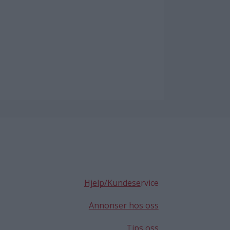
Hjelp/Kundese
rvice
Annonser hos oss
Tips oss