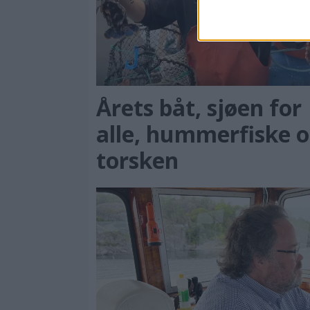
Årets båt, sjøen for
alle, hummerfiske 
torsken