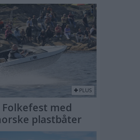
PLUS
: Folkefest med
norske plastbåter