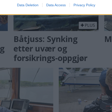
Data Deletion
Data Access
Privacy Policy
PLUS
Båtjuss: Synking
M
og
etter uvær og
forsikrings-oppgjør