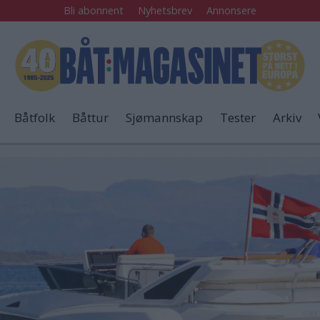
Bli abonnent
Nyhetsbrev
Annonsere
Båtfolk
Båttur
Sjømannskap
Tester
Arkiv