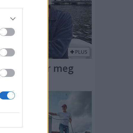
PLUS
 – Båten gir meg
ela