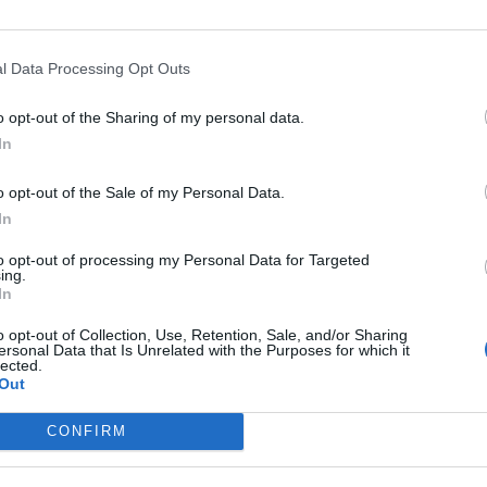
l Data Processing Opt Outs
o opt-out of the Sharing of my personal data.
In
PLUS
o opt-out of the Sale of my Personal Data.
In
 jollemotoren
Kystens poet:
to opt-out of processing my Personal Data for Targeted
ing.
fred og ro i sj
In
o opt-out of Collection, Use, Retention, Sale, and/or Sharing
ersonal Data that Is Unrelated with the Purposes for which it
lected.
Out
CONFIRM