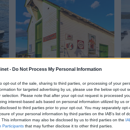
US
PLUS
net -
Do Not Process My Personal Information
tt
En tidsreise til
A
to opt-out of the sale, sharing to third parties, or processing of your per
Årbakka Handelsstad
N
formation for targeted advertising by us, please use the below opt-out s
r selection. Please note that after your opt-out request is processed y
eing interest-based ads based on personal information utilized by us or
disclosed to third parties prior to your opt-out. You may separately opt-
losure of your personal information by third parties on the IAB’s list of
. This information may also be disclosed by us to third parties on the
IA
Participants
that may further disclose it to other third parties.