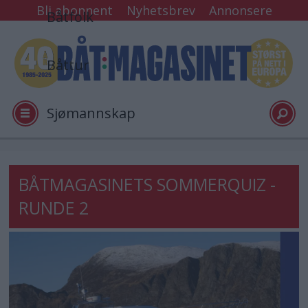
Bli abonnent
Nyhetsbrev
Annonsere
Båtfolk
Båttur
Sjømannskap
Tester
BÅTMAGASINETS SOMMERQUIZ -
RUNDE 2
Arkiv
Video
Logg inn