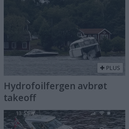
PLUS
Hydrofoilfergen avbrøt
takeoff