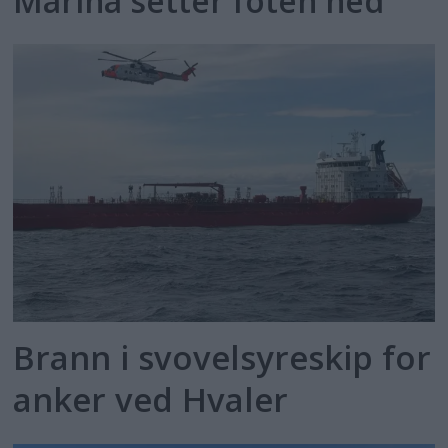
Marina setter foten ned
Brann i svovelsyreskip for
anker ved Hvaler