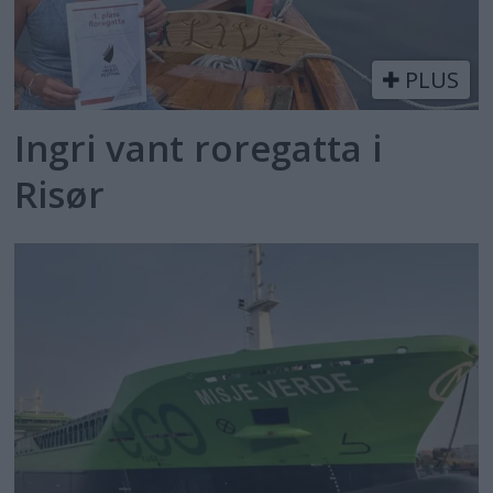
PLUS
Ingri vant roregatta i
Risør