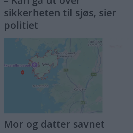
– Kan gå ut over
sikkerheten til sjøs, sier
politiet
Mor og datter savnet