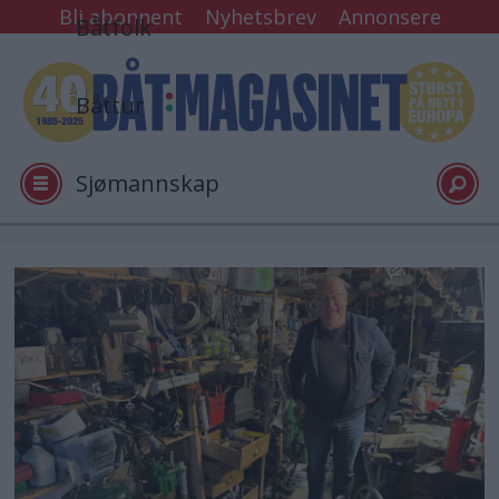
Bli abonnent
Nyhetsbrev
Annonsere
Båtfolk
Båttur
Sjømannskap
Tester
Arkiv
Video
Logg inn