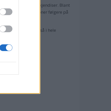
onale influencere og kjendiser. Blant
t med sine 59 millioner følgere på
e medier, kanskje også i hele