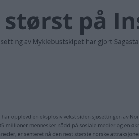
 størst på I
øsetting av Myklebustskipet har gjort Sagastad
har opplevd en eksplosiv vekst siden sjøsettingen av Norg
r 85 millioner mennesker nådd på sosiale medier og en øk
eder, er senteret nå den nest største norske attraksjon