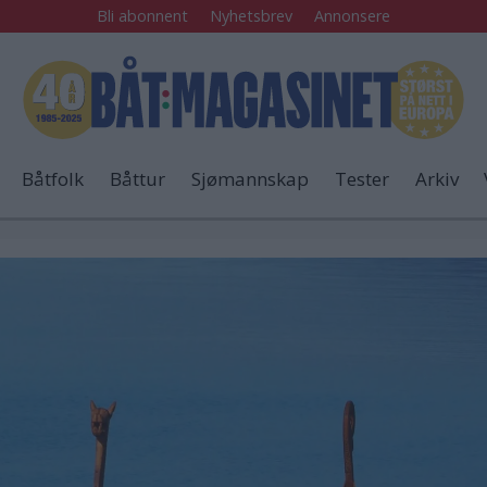
Bli abonnent
Nyhetsbrev
Annonsere
Båtfolk
Båttur
Sjømannskap
Tester
Arkiv