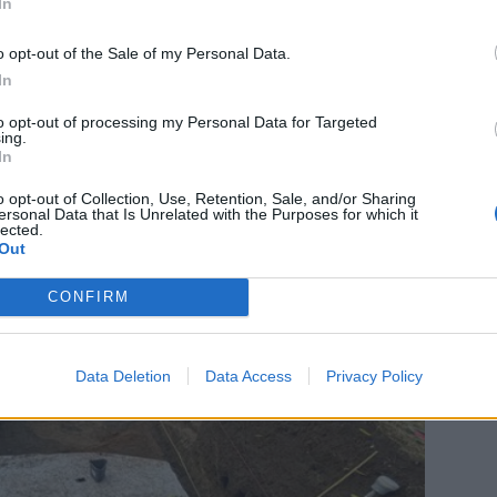
In
i 2025, satser Sagastad på å tiltrekke seg både internasj
d Supercar Blondie, som delte en video av Myklebustskipe
o opt-out of the Sale of my Personal Data.
In
to opt-out of processing my Personal Data for Targeted
arrangementet i Norge når det gjelder rekkevidde på sosial
ing.
In
o opt-out of Collection, Use, Retention, Sale, and/or Sharing
ersonal Data that Is Unrelated with the Purposes for which it
lected.
Out
CONFIRM
Data Deletion
Data Access
Privacy Policy