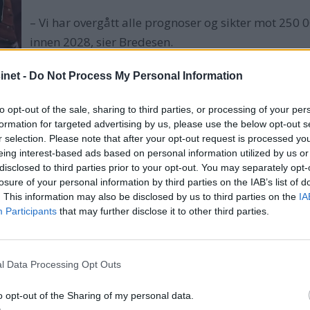
– Vi har overgått alle prognoser og sikter mot 250 
innen 2028, sier Bredesen.
Myklebustskipet setter Sagastad p
f
net -
Do Not Process My Personal Information
et
Senterets store suksess startet med videoen av sjø
to opt-out of the sale, sharing to third parties, or processing of your per
formation for targeted advertising by us, please use the below opt-out s
r selection. Please note that after your opt-out request is processed y
eing interest-based ads based on personal information utilized by us or
disclosed to third parties prior to your opt-out. You may separately opt-
losure of your personal information by third parties on the IAB’s list of
. This information may also be disclosed by us to third parties on the
IA
esker. Videoen er også blitt repostet av profiler som Visit
Participants
that may further disclose it to other third parties.
onklassen, og 28 videoer med over 100 000 visninger, fort
l Data Processing Opt Outs
id
o opt-out of the Sharing of my personal data.