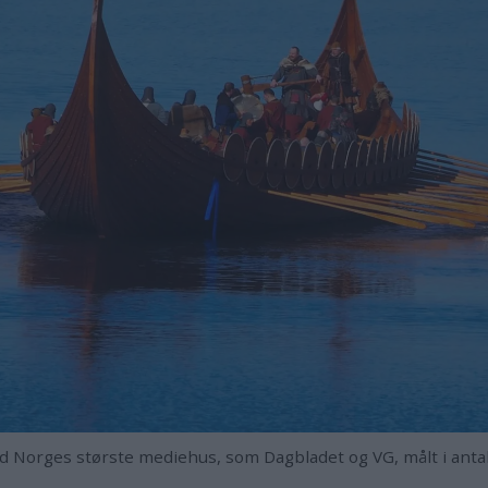
 Norges største mediehus, som Dagbladet og VG, målt i antall