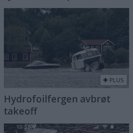
PLUS
Hydrofoilfergen avbrøt
takeoff