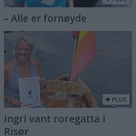
– Alle er fornøyde
PLUS
Ingri vant roregatta i
Risør