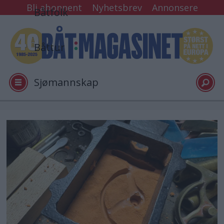
Bli abonnent
Nyhetsbrev
Annonsere
Båtfolk
Båttur
Sjømannskap
Tester
Arkiv
Video
Logg inn