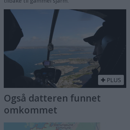
tilbake til gammel sjarm.
PLUS
Også datteren funnet
omkommet