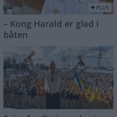
PLUS
– Kong Harald er glad i
båten