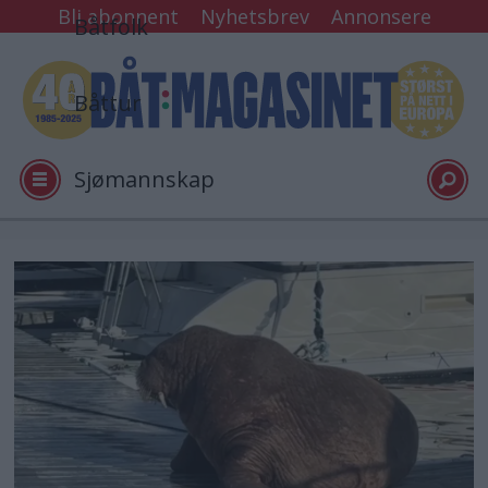
Bli abonnent
Nyhetsbrev
Annonsere
Båtfolk
Båttur
Sjømannskap
Tester
Arkiv
Video
Logg inn