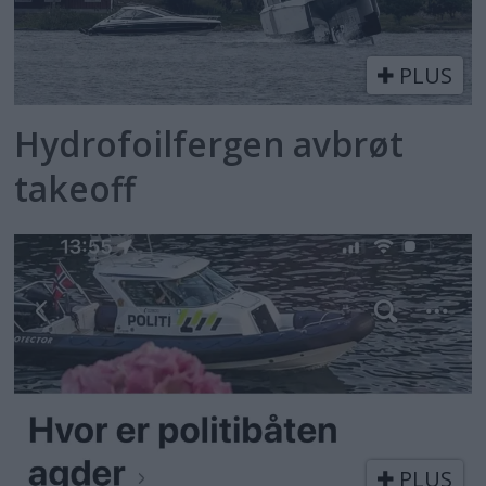
PLUS
Hydrofoilfergen avbrøt
takeoff
PLUS