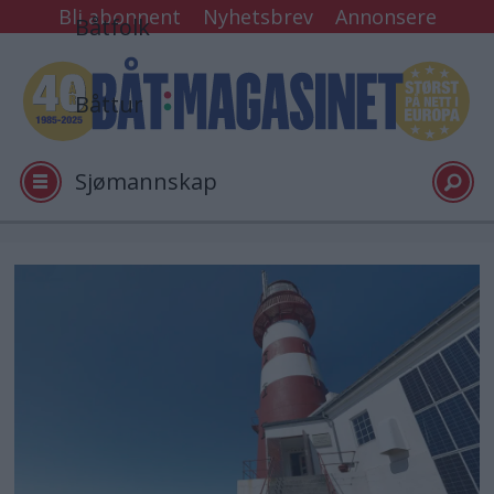
Bli abonnent
Nyhetsbrev
Annonsere
Båtfolk
Båttur
Sjømannskap
Tester
Arkiv
Video
Logg inn