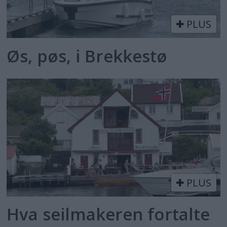
PLUS
Øs, pøs, i Brekkestø
PLUS
Hva seilmakeren fortalte