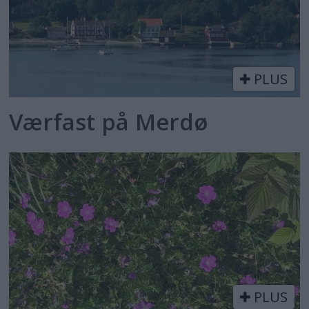
PLUS
Værfast på Merdø
PLUS