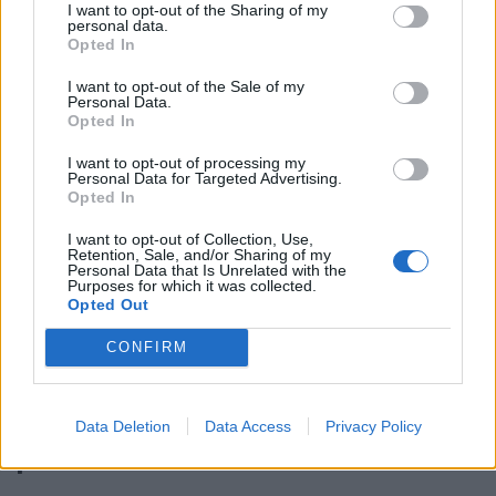
kystkultur
I want to opt-out of the Sharing of my
personal data.
Opted In
Om Nusfjord har vi bare en ting å si: – Dra dit!
I want to opt-out of the Sale of my
Personal Data.
Opted In
I want to opt-out of processing my
Personal Data for Targeted Advertising.
Opted In
I want to opt-out of Collection, Use,
Retention, Sale, and/or Sharing of my
Personal Data that Is Unrelated with the
Purposes for which it was collected.
Opted Out
CONFIRM
Bua – en skjult svensk
Data Deletion
Data Access
Privacy Policy
perle