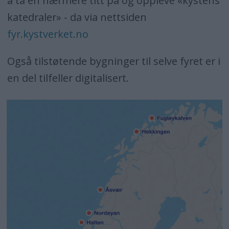
å ta en nærmere titt på og oppleve «kystens
katedraler» - da via nettsiden
fyr.kystverket.no
Også tilstøtende bygninger til selve fyret er i
en del tilfeller digitalisert.