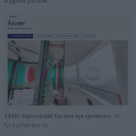
å pynte på noe.
TÅRN: Skjermbilde fra den nye tjenesten.
Ill:
fyr.kystverket.no