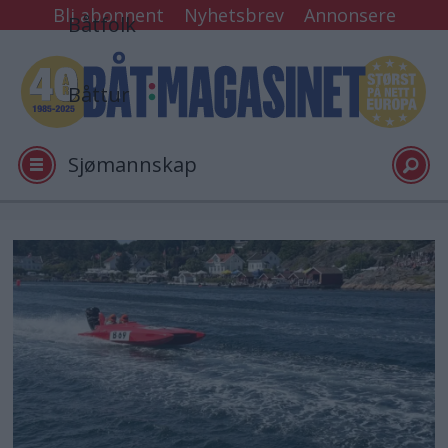
Bli abonnent
Nyhetsbrev
Annonsere
Båtfolk
Båttur
Sjømannskap
Tester
Arkiv
Video
Logg inn