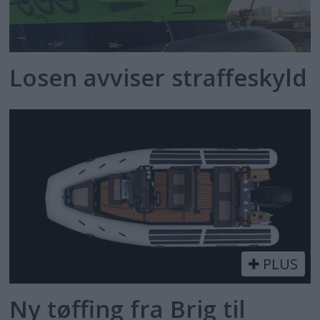
Losen avviser straffeskyld
PLUS
Ny tøffing fra Brig til