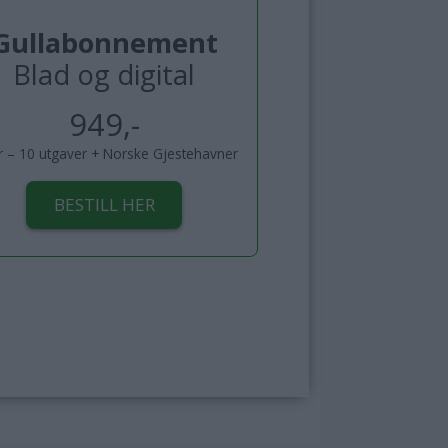
Gullabonnement
Blad og digital
949,-
år – 10 utgaver + Norske Gjestehavner
BESTILL HER