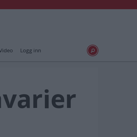
Video
Logg inn
avarier