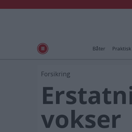
Båter
Praktisk
Forsikring
Erstatn
vokser