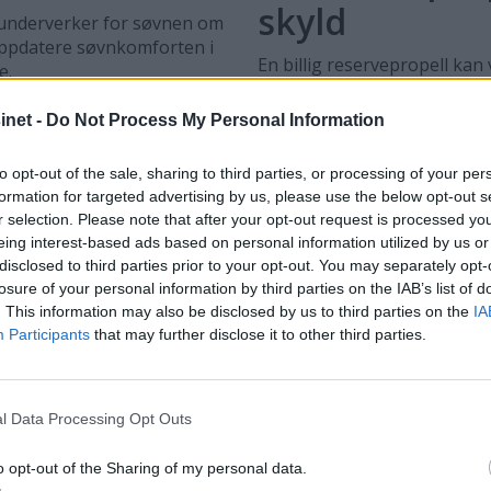
skyld
 underverker for søvnen om
 oppdatere søvnkomforten i
En billig reservepropell ka
e.
et ublidt møte med moder jo
skade propellen såpass mye 
net -
Do Not Process My Personal Information
aluminiumpropell til rundt
– og få deg hjem.
to opt-out of the sale, sharing to third parties, or processing of your per
formation for targeted advertising by us, please use the below opt-out s
r selection. Please note that after your opt-out request is processed y
eing interest-based ads based on personal information utilized by us or
disclosed to third parties prior to your opt-out. You may separately opt-
losure of your personal information by third parties on the IAB’s list of
. This information may also be disclosed by us to third parties on the
IA
Participants
that may further disclose it to other third parties.
US
PLUS
l Data Processing Opt Outs
Slutt på kabelkaos - vi
Sl
o opt-out of the Sharing of my personal data.