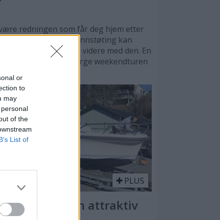
n være redningen som får deg hjem etter
rd. Selv en mindre grunnstøting kan
at man ikke bør kjøre videre med den. En
 to tusen kroner kan berge weekendturen
sonal or
ection to
ou may
 personal
out of the
 downstream
B’s List of
PLUS
ik gjør du båten attraktiv