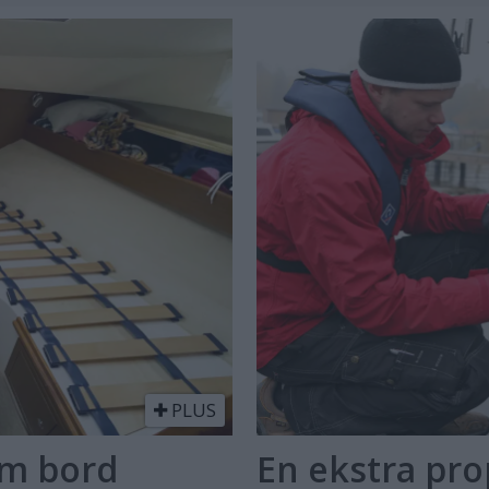
PLUS
om bord
En ekstra prop