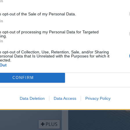
polerer trådløst
fø
In
o opt-out of the Sale of my Personal Data.
In
ANNONSØRINNHOLD 
to opt-out of processing my Personal Data for Targeted
ing.
In
o opt-out of Collection, Use, Retention, Sale, and/or Sharing
ersonal Data that Is Unrelated with the Purposes for which it
lected.
Out
CONFIRM
Data Deletion
Data Access
Privacy Policy
PLUS