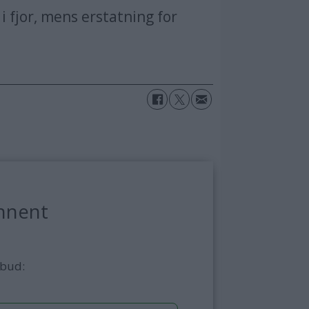
 fjor, mens erstatning for
nnent
lbud: