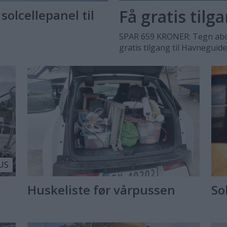
Få gratis tilg
solcellepanel til
SPAR 659 KRONER: Tegn abo
gratis tilgang til Havneguid
US
Huskeliste før vårpussen
Sol