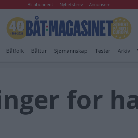
Bli abonnent
Nyhetsbrev
Annonsere
Båtfolk
Båttur
Sjømannskap
Tester
Arkiv
inger for h