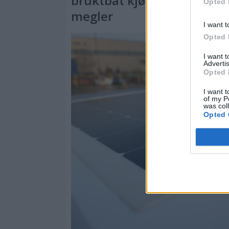
bruktbåt kjøpt gjennom
Opted 
megler
I want t
Opted 
I want 
Advertis
Opted 
I want t
of my P
was col
Opted 