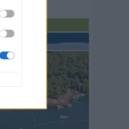
r salget
BÅTMAGASINET