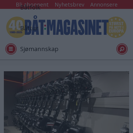
Bli abonnent
Nyhetsbrev
Annonsere
Båtfolk
Båttur
Sjømannskap
Tester
Arkiv
Video
Logg inn