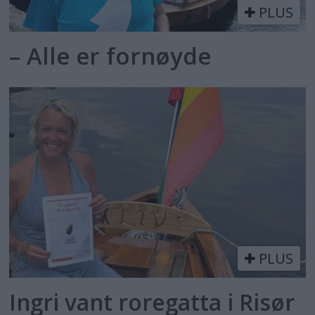
PLUS
– Alle er fornøyde
PLUS
Ingri vant roregatta i Risør