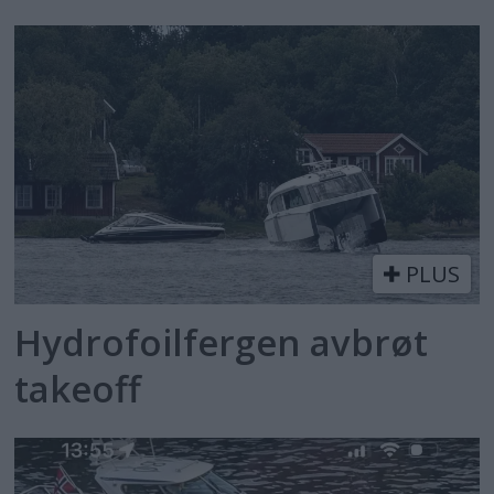
PLUS
Hydrofoilfergen avbrøt
takeoff