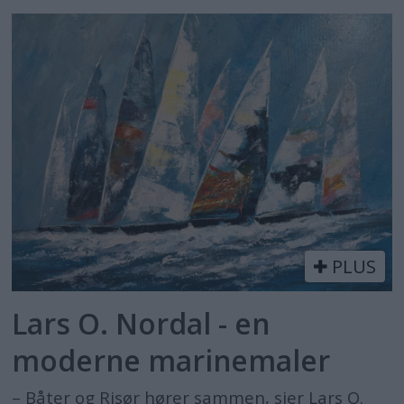
PLUS
Lars O. Nordal - en
moderne marinemaler
– Båter og Risør hører sammen, sier Lars O.