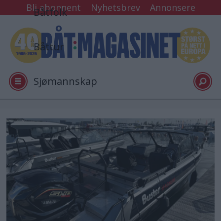
Bli abonnent
Nyhetsbrev
Annonsere
Båtfolk
Båttur
Sjømannskap
Tester
Arkiv
Video
Logg inn