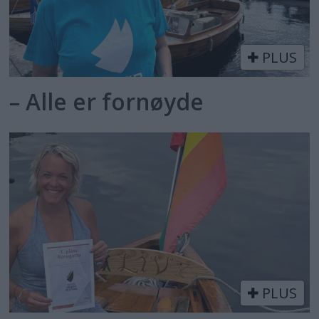
PLUS
– Alle er fornøyde
PLUS