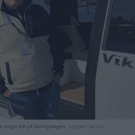
 solgte båt på åpningsdagen.
Sigbjørn Larsen