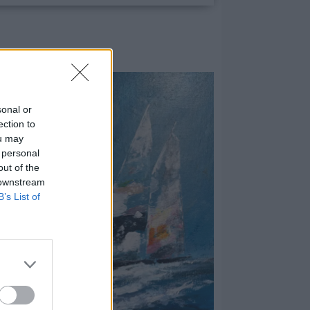
sonal or
ection to
ou may
 personal
out of the
 downstream
B’s List of