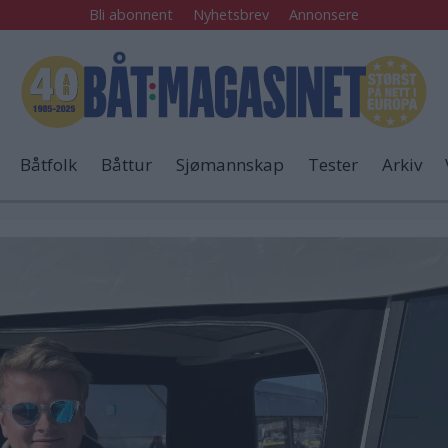
Bli abonnent
Nyhetsbrev
Annonsere
Båtfolk
Båttur
Sjømannskap
Tester
Arkiv