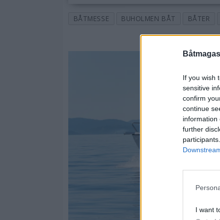
BÅTMESSE
BUHOLMEN BÅT
BÅTER
Båtmagasi
If you wish 
sensitive in
confirm you
continue se
information 
further disc
participants
Downstream 
Persona
I want t