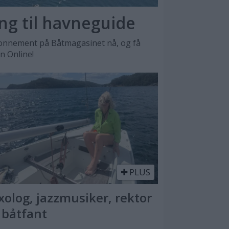
ang til havneguide
nnement på Båtmagasinet nå, og få
en Online!
PLUS
xolog, jazzmusiker, rektor
 båtfant