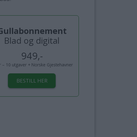
Gullabonnement
Blad og digital
949,-
år – 10 utgaver + Norske Gjestehavner
BESTILL HER