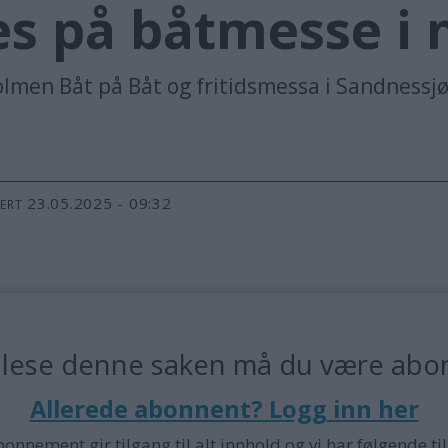
es på båtmesse i 
lmen Båt på Båt og fritidsmessa i Sandnessj
23.05.2025 - 09:32
TERT
 lese denne saken må du være abo
Allerede abonnent? Logg inn her
bonnement gir tilgang til alt innhold og vi har følgende ti