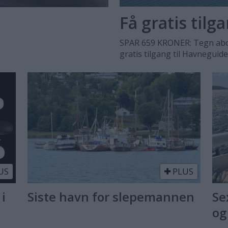
Få gratis tilg
SPAR 659 KRONER: Tegn abo
gratis tilgang til Havneguid
US
PLUS
 i
Siste havn for slepemannen
Se
og