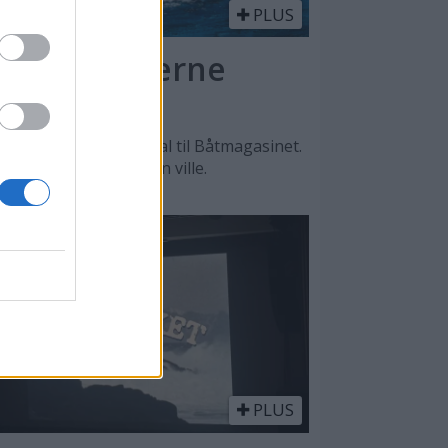
PLUS
l - en moderne
n, sier Lars O. Nordal til Båtmagasinet.
, men det var male han ville.
PLUS