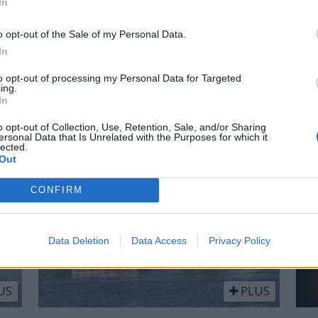
In
o opt-out of the Sale of my Personal Data.
r på Båter i
Lars O. Norda
In
marinemaler
to opt-out of processing my Personal Data for Targeted
ing.
In
 små nyheter i år. Blant
– Båter og Risør hører samme
n Askeladden Fenix 66BR og
Faren rådet ham til å ta NTH
o opt-out of Collection, Use, Retention, Sale, and/or Sharing
ersonal Data that Is Unrelated with the Purposes for which it
lected.
Out
CONFIRM
Data Deletion
Data Access
Privacy Policy
US
PLUS