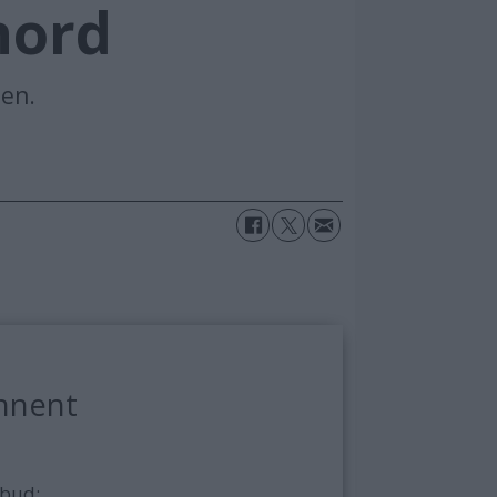
nord
øen.
nnent
lbud: