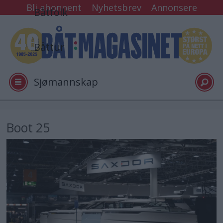
Bli abonnent
Nyhetsbrev
Annonsere
Båtfolk
Båttur
Sjømannskap
Tester
Boot 25
Arkiv
Video
Logg inn