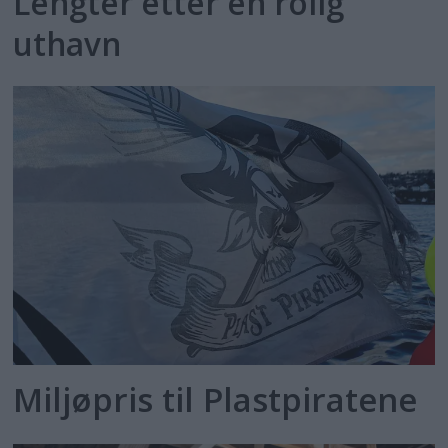
Lengter etter en rolig
uthavn
Miljøpris til Plastpiratene