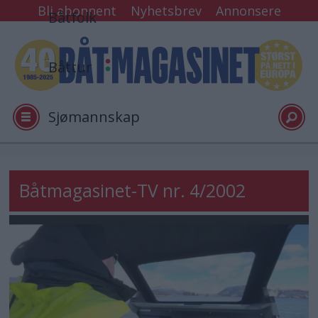
Bli abonnent
Nyhetsbrev
Annonsere
Båtfolk
Båttur
Sjømannskap
Tester
Båtmagasinet-TV nr. 4/2002
Arkiv
Video
Logg inn