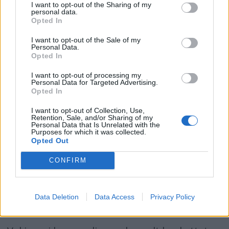
Ute på Mostein blant nellik og skjell
I want to opt-out of the Sharing of my
igjennom sjøkartet og plotteren før du
personal data.
Opted In
setter kursen hit.
så skjer det et rent lite under,
I want to opt-out of the Sale of my
Personal Data.
Her ute i havgapet kan det også blåse friskt.
for med utsikt til Hvitebergs
Opted In
Den tryggeste veien inn skjer fra
blankskurte fjell,
I want to opt-out of processing my
Personal Data for Targeted Advertising.
nord/nordvest, inn i det trange sundet
Opted In
en fuglunge fra egget plundrer.
mellom Stråholmen og de mindre holmene
I want to opt-out of Collection, Use,
på nordsiden. Hold sikte fra Langesund fyr
Retention, Sale, and/or Sharing of my
Ja, et blomsterhav lyser mot himmelen
Personal Data that Is Unrelated with the
Purposes for which it was collected.
og gå rett mot moloåpningen. Kystlaget og
Opted Out
blå,
kommunen har mudret opp en renne her,
CONFIRM
slik at båter med normal dybdegående kjøl
opp i fra marken den grønne.
glir trygt inn om du tar det pent og holder
Nei, aldri i mykere seng jeg lå,
Data Deletion
Data Access
Privacy Policy
lav fart.
enn på Stråholmen – øya, den skjønne.