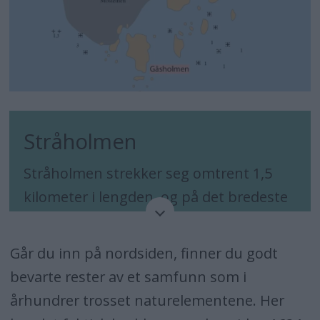
Stråholmen
Stråholmen strekker seg omtrent 1,5
kilometer i lengden, og på det bredeste
er øya to kilometer. Stråholmens
høyeste punkt er 1,6 meter over havet.
Går du inn på nordsiden, finner du godt
Øya ligger lengst øst i Kragerø
bevarte rester av et samfunn som i
kommune, to kilometer nord for
århundrer trosset naturelementene. Her
Jomfruland og grenser til Bamble