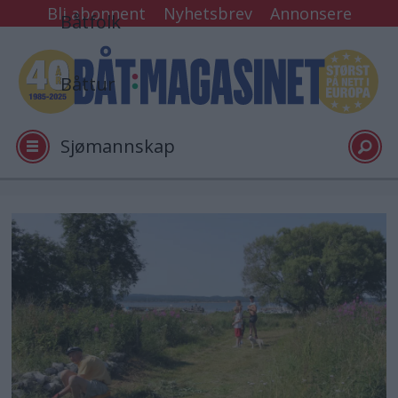
Bli abonnent
Nyhetsbrev
Annonsere
Båtfolk
Båttur
Sjømannskap
Tester
Arkiv
Video
Logg inn