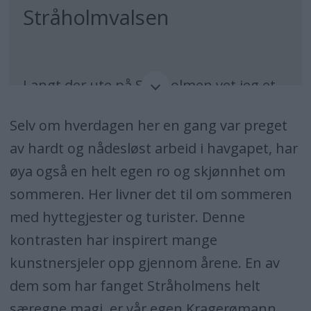
Stråholmvalsen
Langt der ute på Stråholmen vet jeg et
sted
Selv om hverdagen her en gang var preget
med roser og kniplingsgardiner.
av hardt og nådesløst arbeid i havgapet, har
øya også en helt egen ro og skjønnhet om
Der går linerla og tripper så lettbeint av
sommeren. Her livner det til om sommeren
sted,
med hyttegjester og turister. Denne
kontrasten har inspirert mange
og der blomstrer av hegg og syriner.
kunstnersjeler opp gjennom årene. En av
Der danser en sommervind lett i fra sør
dem som har fanget Stråholmens helt
særegne magi, er vår egen Kragerømann,