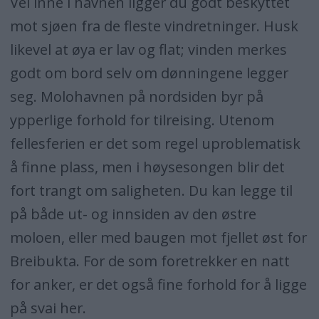
Vel inne i havnen ligger du godt beskyttet
mot sjøen fra de fleste vindretninger. Husk
Der seiler en svartbak, der tripper en
likevel at øya er lav og flat; vinden merkes
tjeld,
godt om bord selv om dønningene legger
der ligger det ender og svømmer,
seg. Molohavnen på nordsiden byr på
ypperlige forhold for tilreising. Utenom
og når solen går ned over blånende fjell,
fellesferien er det som regel uproblematisk
å finne plass, men i høysesongen blir det
er det tid for lystige drømmer.
fort trangt om saligheten. Du kan legge til
Tekst og melodi: Sigbjørn Larsen
på både ut- og innsiden av den østre
moloen, eller med baugen mot fjellet øst for
Breibukta. For de som foretrekker en natt
for anker, er det også fine forhold for å ligge
på svai her.