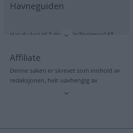
Havneguiden
Har du lyst til å dra til Stråholmen? Få
detaljerte havneomtaler i Havneguiden
som du kan bestille
her
.
Affiliate
Denne saken er skrevet som innhold av
redaksjonen, helt uavhengig av
kommersielle aktører. Redaksjonens
oppdragsgiver er leserne, og vi følger
Vær-Varsom-Plakaten og
Redaktørplakaten. Kjøpslenker i
artikkelen henviser til aktører som