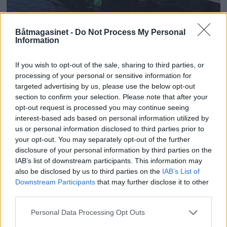
han sitter og bøter på teiner.
SOMMERPARADIS: Her er det populært om
Båtmagasinet -
Do Not Process My Personal
Information
sommeren for store og små.
Arkivbilde
Det blir fangst til middag, den saken er
klar,
If you wish to opt-out of the sale, sharing to third parties, or
Tips for turen inn
processing of your personal or sensitive information for
targeted advertising by us, please use the below opt-out
men først skal den røykes på einer.
section to confirm your selection. Please note that after your
De fleste som ferdes langs
opt-out request is processed you may continue seeing
Telemarkskysten, søker ly bak Jomfrulands
interest-based ads based on personal information utilized by
Se, der kommer Olette og Ludvig i lag,
us or personal information disclosed to third parties prior to
lange rygg eller velger den trygge
your opt-out. You may separately opt-out of the further
snart heiser de flagget på torvet.
transportetappen innenskjærs mot Kragerø.
disclosure of your personal information by third parties on the
IAB’s list of downstream participants. This information may
Stråholmen krever mer oppmerksomhet av
also be disclosed by us to third parties on the
IAB’s List of
Det er sol og syriner i «streeten» i dag,
Downstream Participants
that may further disclose it to other
skipperen. Farvannet rundt øya byr på urent
third parties.
de får hvile hesten og horvet.
farvann med flere lumske grunner og
Personal Data Processing Opt Outs
blindskjær, spesielt fra øst. Gå nøye