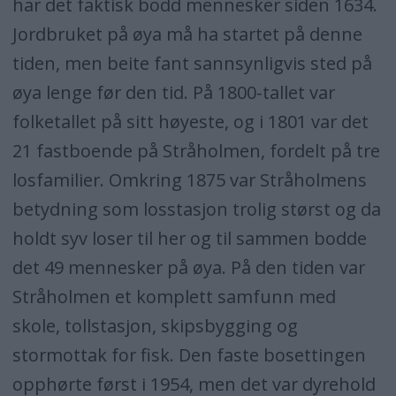
har det faktisk bodd mennesker siden 1634.
kommune i nord. Sammen med
Jordbruket på øya må ha startet på denne
Jomfruland er Stråholmen en del av
tiden, men beite fant sannsynligvis sted på
Raet som ble dannet ved brefronten av
øya lenge før den tid. På 1800-tallet var
innlandsisen som lå over Norge. Dette
folketallet på sitt høyeste, og i 1801 var det
skjedde under havoverflaten for cirka 12
21 fastboende på Stråholmen, fordelt på tre
000 år siden. Da Stråholmen steg opp av
losfamilier. Omkring 1875 var Stråholmens
havet for omtrent 2500 år siden, dannet
betydning som losstasjon trolig størst og da
det seg en hud av stor stein på
holdt syv loser til her og til sammen bodde
overflaten. Etter hvert ble øya mer eller
det 49 mennesker på øya. På den tiden var
mindre dekket av krattskog.
Stråholmen et komplett samfunn med
skole, tollstasjon, skipsbygging og
stormottak for fisk. Den faste bosettingen
opphørte først i 1954, men det var dyrehold