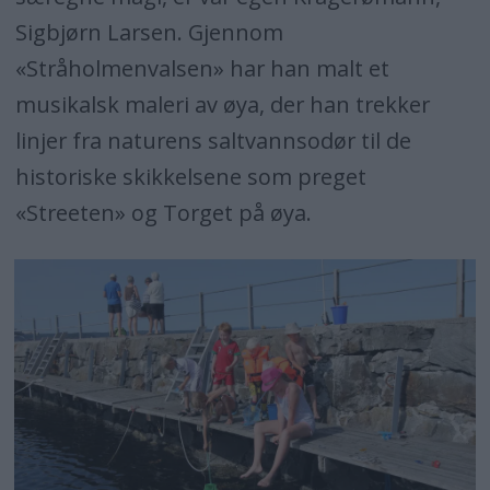
og stryker langs bjørkeløvssløret.
Sigbjørn Larsen. Gjennom
Der har tangen og taren sin
«Stråholmenvalsen» har han malt et
saltvannsodør,
musikalsk maleri av øya, der han trekker
linjer fra naturens saltvannsodør til de
og dønninger klukker i øret.
historiske skikkelsene som preget
«Streeten» og Torget på øya.
Det er sommer på Stråholmen
øyparadis
når solen på svaberget steker,
og gardinene flagrer til sommerens pris,
mens barna på stranden der leker.
På moloen sitter en ulk av en kar,