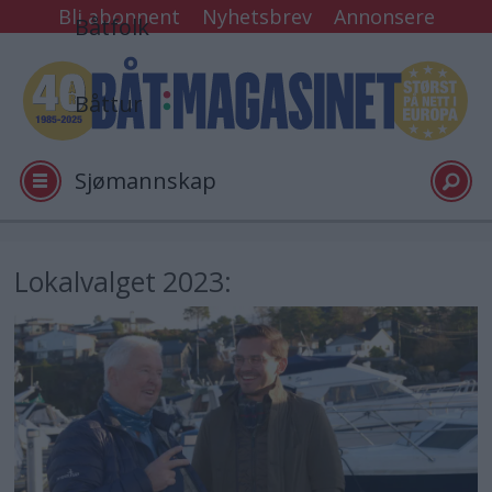
Bli abonnent
Nyhetsbrev
Annonsere
Båtfolk
Båttur
Sjømannskap
Tester
Lokalvalget 2023:
Arkiv
Video
Logg inn