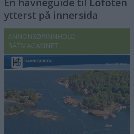
En havneguide til Lofoten
ytterst på innersida
ANNONSØRINNHOLD
BÅTMAGASINET