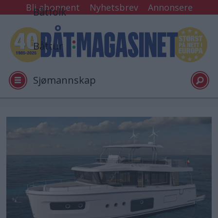
Bli abonnent
Nyhetsbrev
Annonsere
Båtfolk
Båttur
Sjømannskap
Tester
Arkiv
Video
Logg inn