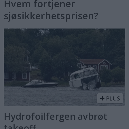
Hvem fortjener
sjøsikkerhetsprisen?
PLUS
Hydrofoilfergen avbrøt
takeoff