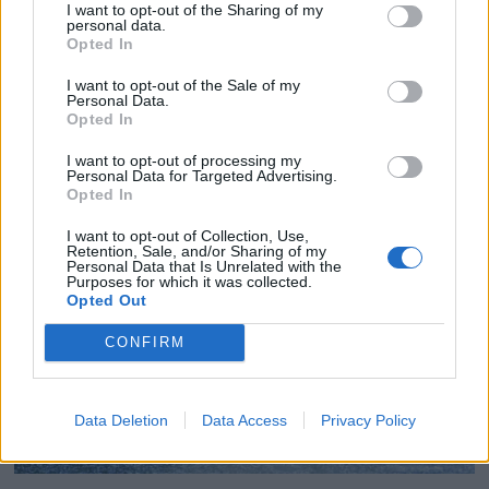
inn med vinylshine.
I want to opt-out of the Sharing of my
personal data.
Opted In
4) Sjekk ledninger, kontakter, sikringer og at
I want to opt-out of the Sale of my
Personal Data.
alle brytere, lamper og lanterner virker. Dusj
Opted In
åpne kontakter med WD40 eller CRC.
I want to opt-out of processing my
Personal Data for Targeted Advertising.
Opted In
Les også: Bytte av
skroggjennomføringer og kraner
I want to opt-out of Collection, Use,
Retention, Sale, and/or Sharing of my
Personal Data that Is Unrelated with the
Purposes for which it was collected.
Opted Out
CONFIRM
Data Deletion
Data Access
Privacy Policy
PLUS