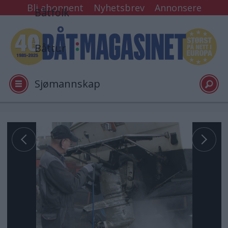
Bli abonnent
Nyhetsbrev
Annonsere
Båtfolk
Båttur
Sjømannskap
Tester
Arkiv
Video
Logg inn