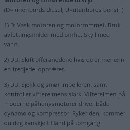
Motoren og tilhørende utstyr
(D=innenbords diesel, U=utenbords bensin)
1) D: Vask motoren og motorrommet. Bruk
avfettingsmilder med omhu. Skyll med
vann.
2) DU: Skift offeranodene hvis de er mer enn
en tredjedel opptæret.
3) DU: Sjekk og smør impelleren, samt
kontroller viftereimens slark. Viftereimen på
moderne påhengsmotorer driver både
dynamo og kompressor. Ryker den, kommer
du deg kanskje til land på tomgang.