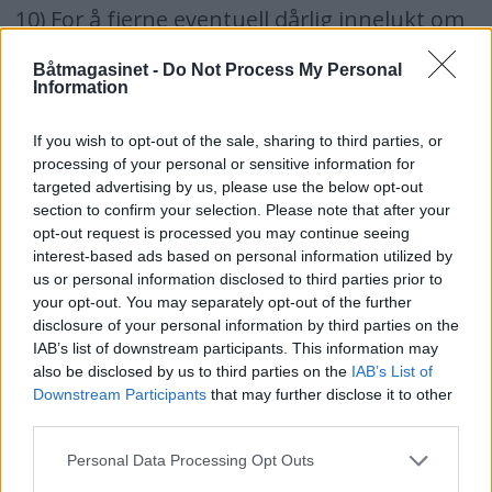
10) For å fjerne eventuell dårlig innelukt om
bord, kan du helle eddik i en åpen boks og la
Båtmagasinet -
Do Not Process My Personal
stå noen dager, eller du kan koke
Information
einebærbusker og la stå i en bøtte over tid.
If you wish to opt-out of the sale, sharing to third parties, or
processing of your personal or sensitive information for
Innvendig
targeted advertising by us, please use the below opt-out
section to confirm your selection. Please note that after your
opt-out request is processed you may continue seeing
1) Vask, støvsug og/eller tørk tak, vegger,
interest-based ads based on personal information utilized by
skott, ventiler og vinduer.
us or personal information disclosed to third parties prior to
your opt-out. You may separately opt-out of the further
disclosure of your personal information by third parties on the
2) Rengjør inne i skap, skuffer, hyller,
IAB’s list of downstream participants. This information may
kjøleboks etc.
also be disclosed by us to third parties on the
IAB’s List of
Downstream Participants
that may further disclose it to other
third parties.
3) Gardiner, dyner og andre tekstiler vaskes i
Personal Data Processing Opt Outs
ferskvann for å få bort saltet. Sett putene