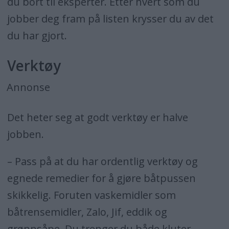
du bort til eksperter. Etter hvert som du
jobber deg fram på listen krysser du av det
du har gjort.
Verktøy
Annonse
Det heter seg at godt verktøy er halve
jobben.
– Pass på at du har ordentlig verktøy og
egnede remedier for å gjøre båtpussen
skikkelig. Foruten vaskemidler som
båtrensemidler, Zalo, Jif, eddik og
grønnsåpe. Du trenger du både kluter,