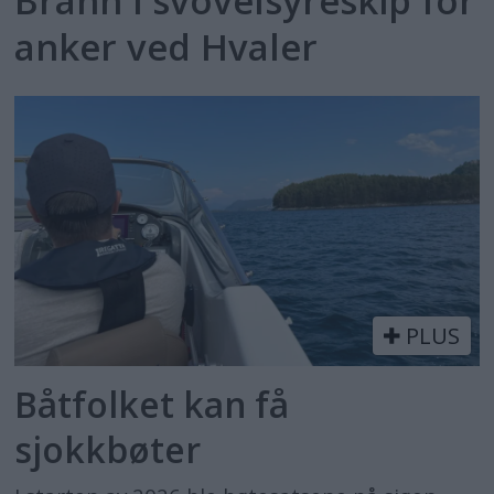
Brann i svovelsyreskip for
anker ved Hvaler
PLUS
Båtfolket kan få
sjokkbøter