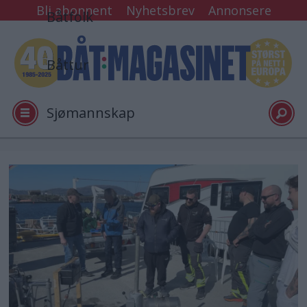
Bli abonnent
Nyhetsbrev
Annonsere
Båtfolk
Båttur
Sjømannskap
Tester
Arkiv
Video
Logg inn