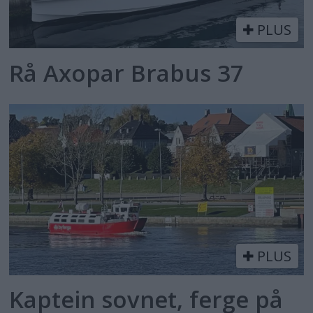
PLUS
Rå Axopar Brabus 37
PLUS
Kaptein sovnet, ferge på