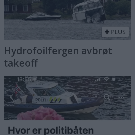
PLUS
Hydrofoilfergen avbrøt
takeoff