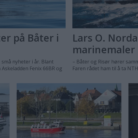
r på Båter i
Lars O. Norda
marinemaler
 små nyheter i år. Blant
– Båter og Risør hører samme
n Askeladden Fenix 66BR og
Faren rådet ham til å ta NTH