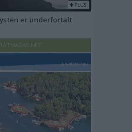
PLUS
Kysten er underfortalt
BÅTMAGASINET