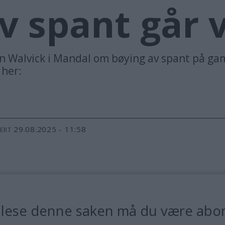
v spant går v
ein Walvick i Mandal om bøying av spant på ga
 her:
29.08.2025 - 11:58
TERT
 lese denne saken må du være abo