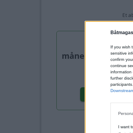
Et a
Båtmagasi
Digitalt
If you wish 
månedsabonnem
sensitive in
confirm you
continue se
99,-
information 
further disc
pr. måned
participants
Downstream 
BESTILL HER
Persona
I want t