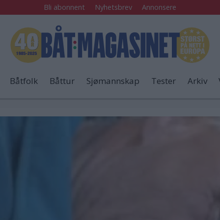
Bli abonnent
Nyhetsbrev
Annonsere
Båtfolk
Båttur
Sjømannskap
Tester
Arkiv