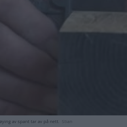
ying av spant tar av på nett.
Stian