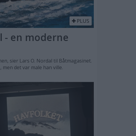
PLUS
l - en moderne
n, sier Lars O. Nordal til Båtmagasinet.
, men det var male han ville.