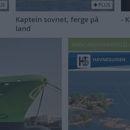
US
PLUS
Kaptein sovnet, ferge på
- 
land
ANNONSØRINNHOLD 