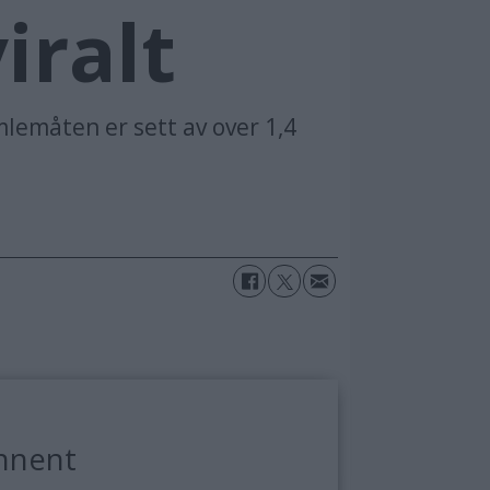
iralt
mlemåten er sett av over 1,4
nnent