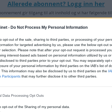
Allerede abonnent? Logg inn her
bonnement gir tilgang til alt innhold og vi har følgende ti
net -
Do Not Process My Personal Information
Digitalt
to opt-out of the sale, sharing to third parties, or processing of your per
ent
årsabonnement
formation for targeted advertising by us, please use the below opt-out s
r selection. Please note that after your opt-out request is processed y
eing interest-based ads based on personal information utilized by us or
699,-
disclosed to third parties prior to your opt-out. You may separately opt-
losure of your personal information by third parties on the IAB’s list of
pr. år
pr. 
. This information may also be disclosed by us to third parties on the
IA
Participants
that may further disclose it to other third parties.
BESTILL HER
l Data Processing Opt Outs
Allerede abonnent? Logg inn her
o opt-out of the Sharing of my personal data.
Gå til Min side