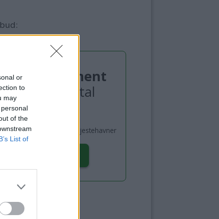
lbud:
Gullabonnement
sonal or
Blad og digital
ection to
ou may
 personal
949,-
out of the
 downstream
år – 10 utgaver + Norske Gjestehavner
B’s List of
BESTILL HER