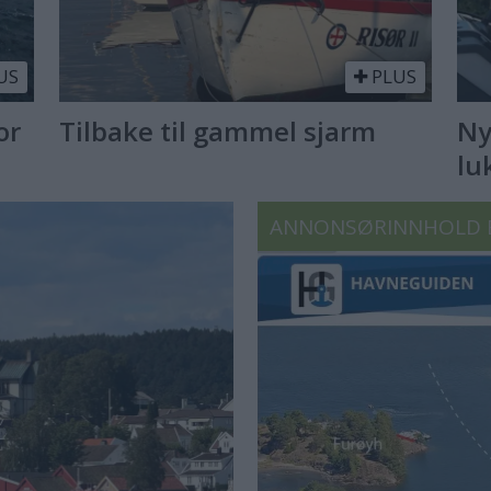
US
PLUS
or
Tilbake til gammel sjarm
Ny
lu
ANNONSØRINNHOLD 