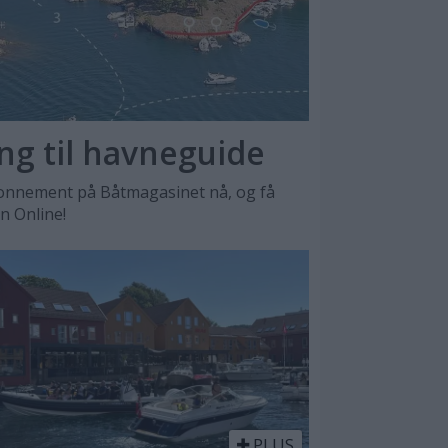
ang til havneguide
nnement på Båtmagasinet nå, og få
en Online!
PLUS