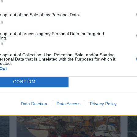
In
o opt-out of the Sale of my Personal Data.
In
to opt-out of processing my Personal Data for Targeted
ing.
PLUS
In
o opt-out of Collection, Use, Retention, Sale, and/or Sharing
talt
Siste havn f
ersonal Data that Is Unrelated with the Purposes for which it
lected.
Out
 Sander. Alle i Norge har en
– Horten kommune har behan
issør bak filmen Havfolket.
Emanuelsen i dag. Klagen er 
CONFIRM
sier havnefogden i Horten E
båtene er allerede vraket.
Data Deletion
Data Access
Privacy Policy