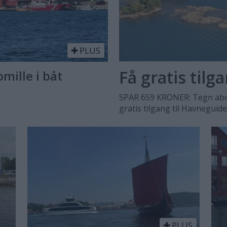
PLUS
Få gratis tilg
omille i båt
SPAR 659 KRONER: Tegn abo
gratis tilgang til Havneguid
PLUS