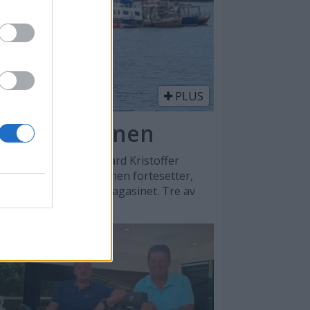
PLUS
or slepemannen
dlet klagen fra Vegard Kristoffer
avvist, og ryddeaksjonen fortesetter,
spen Eliassen til Båtmagasinet. Tre av