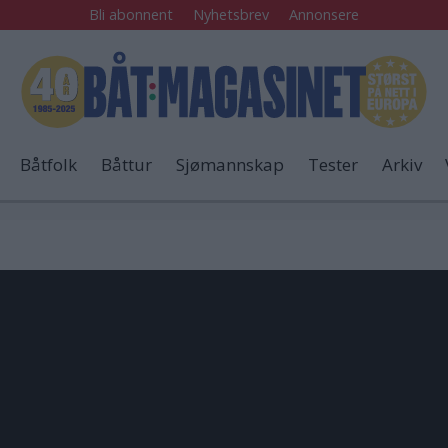
Bli abonnent
Nyhetsbrev
Annonsere
Båtfolk
Båttur
Sjømannskap
Tester
Arkiv