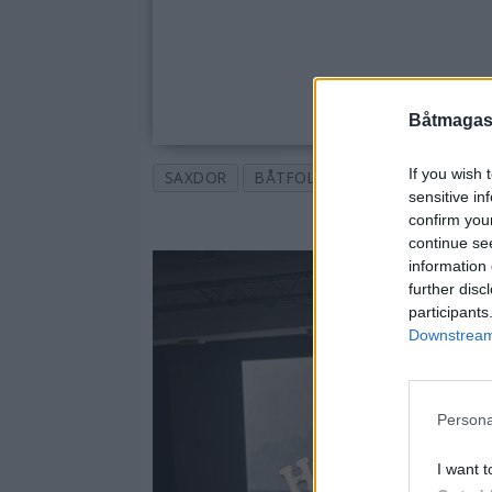
Båtmagasi
If you wish 
SAXDOR
BÅTFOLK
TOPPSAK
BÅTB
sensitive in
confirm you
continue se
information 
further disc
participants
Downstream 
Persona
I want t