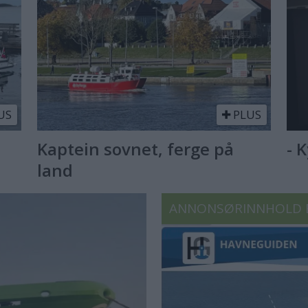
US
PLUS
Kaptein sovnet, ferge på
- 
land
ANNONSØRINNHOLD 