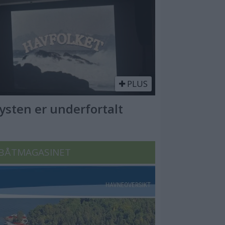
PLUS
Kysten er underfortalt
BÅTMAGASINET