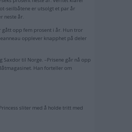
seks prosent neste år. Verftet klarer
ot-seilbåtene er utsolgt et par år
 neste år.
gått opp fem prosent i år. Hun tror
å Jeanneau opplever knapphet på deler
 Saxdor til Norge. –Prisene går nå opp
 Båtmagasinet. Han forteller om
rincess sliter med å holde tritt med