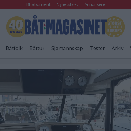
Bli abonnent
Nyhetsbrev
Annonsere
Båtfolk
Båttur
Sjømannskap
Tester
Arkiv