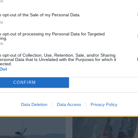
In
o opt-out of the Sale of my Personal Data.
 ti milliarder på bl
In
to opt-out of processing my Personal Data for Targeted
ing.
In
er pandemien. Både Ferretti og Azimut-Benetti Group og mel
ildespesial ved å klikke øverst på siden av bildet).
o opt-out of Collection, Use, Retention, Sale, and/or Sharing
ersonal Data that Is Unrelated with the Purposes for which it
lected.
Out
OPPSAK
PRINCESS
BÅTER
CONFIRM
Data Deletion
Data Access
Privacy Policy