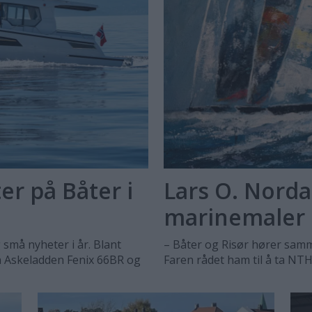
r på Båter i
Lars O. Norda
marinemaler
 små nyheter i år. Blant
– Båter og Risør hører samme
n Askeladden Fenix 66BR og
Faren rådet ham til å ta NTH