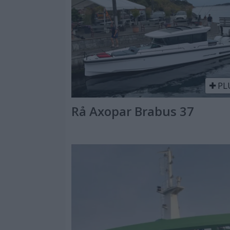
PL
Rå Axopar Brabus 37