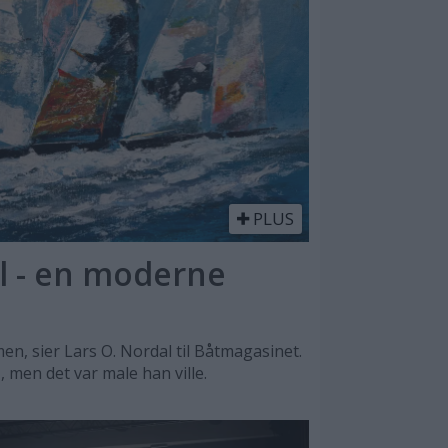
PLUS
l - en moderne
n, sier Lars O. Nordal til Båtmagasinet.
, men det var male han ville.