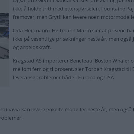
Også Jarle Grytli i SanCat varsler prisøkning på fem-
ikke å holde tritt med etterspørselen. Fountaine Paj
fremover, men Grytli kan levere noen motormodeller
Oda Heitmann i Heitmann Marin sier at prisene har 
ikke på vesentlige prisøkninger neste år, men ogs
og arbeidskraft.
Kragstad AS importerer Beneteau, Boston Whaler og
mellom fem og ti prosent, sier Torben Kragstad til
leveranseproblemer både i Europa og USA.
ndinavia kan levere enkelte modeller neste år, men også P
problemer.