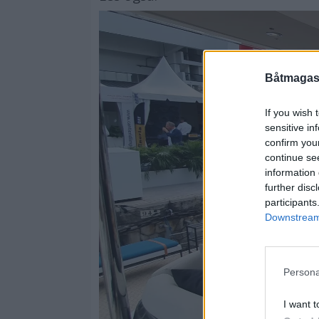
Båtmagasi
If you wish 
sensitive in
confirm you
continue se
information 
further disc
participants
Downstream 
Persona
I want t