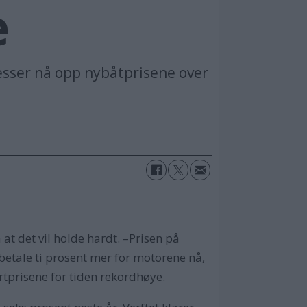
e
esser nå opp nybåtprisene over
at det vil holde hardt. –Prisen på
 betale ti prosent mer for motorene nå,
ortprisene for tiden rekordhøye.