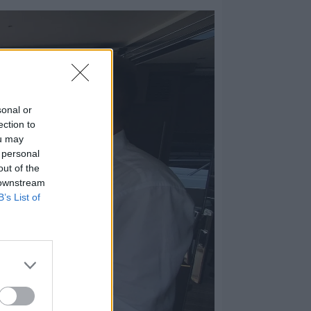
sonal or
ection to
ou may
 personal
out of the
 downstream
B’s List of