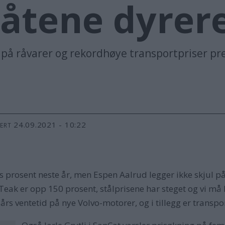
båtene dyrer
 på råvarer og rekordhøye transportpriser pr
24.09.2021 - 10:22
TERT
s prosent neste år, men Espen Aalrud legger ikke skjul på 
. Teak er opp 150 prosent, stålprisene har steget og vi må
t års ventetid på nye Volvo-motorer, og i tillegg er transp