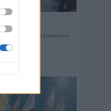
okka
der om rekordsalg, og Princess har ti