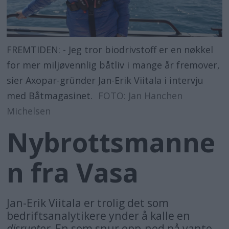
FREMTIDEN: - Jeg tror biodrivstoff er en nøkkel
for mer miljøvennlig båtliv i mange år fremover,
sier Axopar-gründer Jan-Erik Viitala i intervju
med Båtmagasinet.
FOTO: Jan Hanchen
Michelsen
Nybrottsmanne
n fra Vasa
Jan-Erik Viitala er trolig det som
bedriftsanalytikere ynder å kalle en
disruptor.
En som snur opp-ned på vante