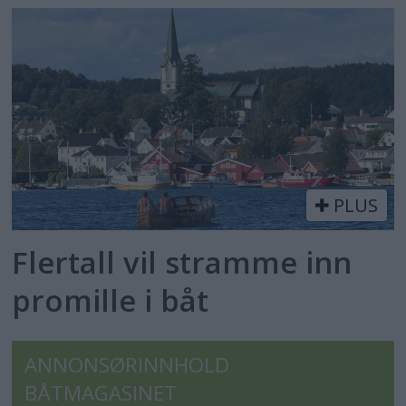
PLUS
Flertall vil stramme inn
promille i båt
ANNONSØRINNHOLD
BÅTMAGASINET