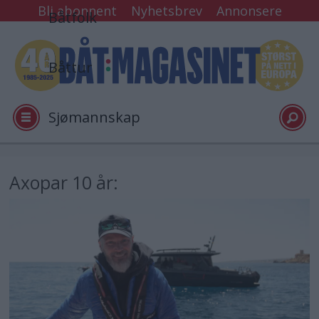
Bli abonnent
Nyhetsbrev
Annonsere
Båtfolk
Båttur
Sjømannskap
Tester
Axopar 10 år:
Arkiv
Video
Logg inn