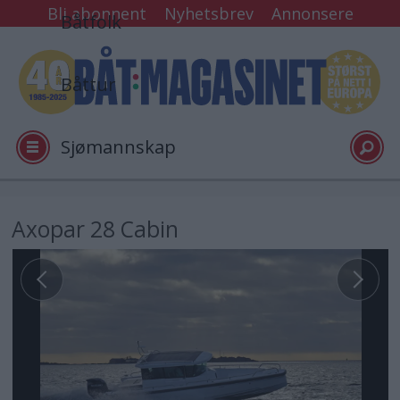
Bli abonnent
Nyhetsbrev
Annonsere
Båtfolk
Båttur
Sjømannskap
Tester
Axopar 28 Cabin
Arkiv
Video
Logg inn