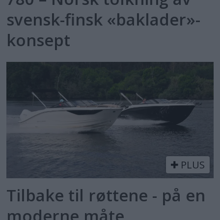
svensk-finsk «baklader»-
konsept
PLUS
Tilbake til røttene - på en
moderne måte