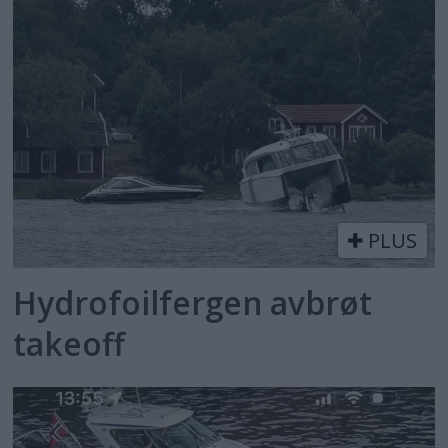
PLUS
Hydrofoilfergen avbrøt
takeoff