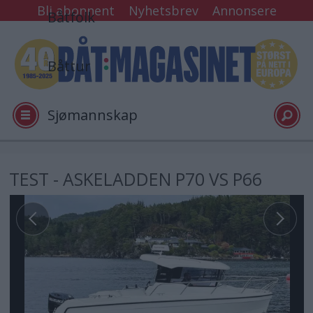
Bli abonnent
Nyhetsbrev
Annonsere
Båtfolk
Båttur
Sjømannskap
Tester
TEST - ASKELADDEN P70 VS P66
Arkiv
Video
Logg inn