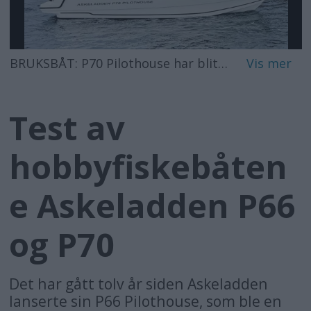
BRUKSBÅT: P70 Pilothouse har blitt en gjennomarbeidet, praktisk fiske- og transportbåt med gode sjøgenskaper.
Test av
hobbyfiskebåten
e Askeladden P66
og P70
Det har gått tolv år siden Askeladden
lanserte sin P66 Pilothouse, som ble en