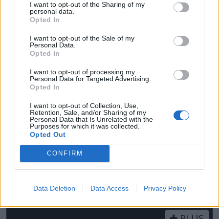
I want to opt-out of the Sharing of my
personal data.
Opted In
Få gratis tilgang til
I want to opt-out of the Sale of my
havneguide
Personal Data.
Opted In
SPAR 659 KRONER: Tegn abonnement på
I want to opt-out of processing my
Båtmagasinet nå, og få gratis tilgang til
Personal Data for Targeted Advertising.
Opted In
Havneguiden Online!
I want to opt-out of Collection, Use,
Retention, Sale, and/or Sharing of my
Personal Data that Is Unrelated with the
Purposes for which it was collected.
Opted Out
CONFIRM
Data Deletion
Data Access
Privacy Policy
PLUS