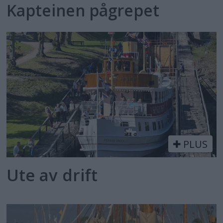
Kapteinen pågrepet
PLUS
Ute av drift