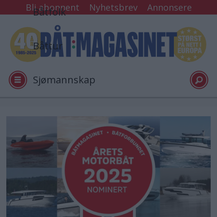
Bli abonnent
Nyhetsbrev
Annonsere
Båtfolk
Båttur
Sjømannskap
Tester
Arkiv
Video
Logg inn