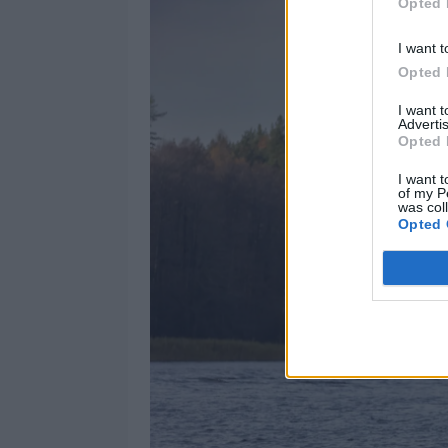
Opted 
I want t
Opted 
I want 
Advertis
Opted 
I want t
of my P
was col
Opted 