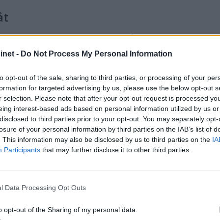
åt
en moderne walkaround-kabinbåt med mange innovative
r og eksteriør effektivt, og den tilbyr eksepsjonell verdi 
net -
Do Not Process My Personal Information
dkapp Coupe 780.
to opt-out of the sale, sharing to third parties, or processing of your per
formation for targeted advertising by us, please use the below opt-out s
r selection. Please note that after your opt-out request is processed y
eing interest-based ads based on personal information utilized by us or
disclosed to third parties prior to your opt-out. You may separately opt-
losure of your personal information by third parties on the IAB’s list of
. This information may also be disclosed by us to third parties on the
IA
Participants
that may further disclose it to other third parties.
er med en romslig og fleksibel sosial- og bo-løsning. 
menhengende romfølelsen som kjennetegner en HT-motor
ormen. I denne klassen var de øvrig nominerte Delphia D
l Data Processing Opt Outs
o opt-out of the Sharing of my personal data.