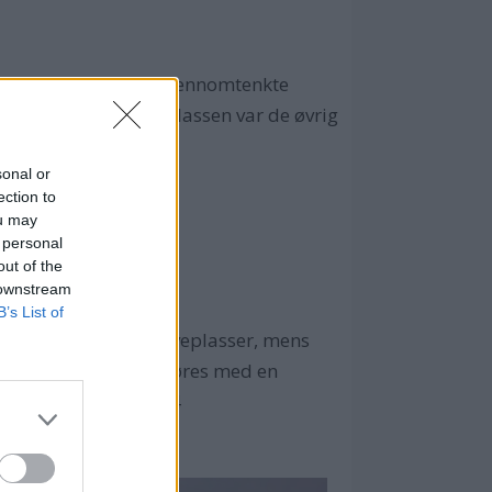
 løsninger og velgjennomtenkte
for pengene. I denne klassen var de øvrig
sonal or
ection to
ou may
 personal
out of the
 downstream
B’s List of
Kabinen har seks soveplasser, mens
båt. Designet fullføres med en
11 Sedan, XO EXPLR 44