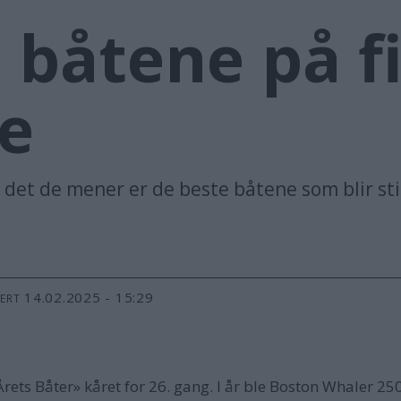
 båtene på f
e
 det de mener er de beste båtene som blir sti
14.02.2025 - 15:29
TERT
rets Båter» kåret for 26. gang. I år ble Boston Whaler 25