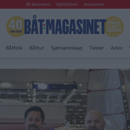
Bli abonnent
Nyhetsbrev
Annonsere
Båtfolk
Båttur
Sjømannskap
Tester
Arkiv