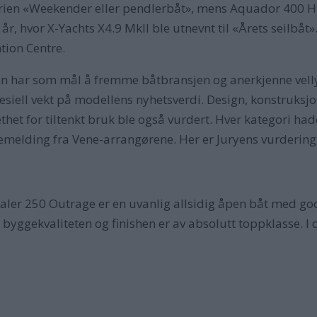
ien «Weekender eller pendlerbåt», mens Aquador 400 HT b
 år, hvor X-Yachts X4.9 MkII ble utnevnt til «Årets seilbåt».
tion Centre.
n har som mål å fremme båtbransjen og anerkjenne velly
esiell vekt på modellens nyhetsverdi. Design, konstruksjo
het for tiltenkt bruk ble også vurdert. Hver kategori hadde 
essemelding fra Vene-arrangørene. Her er Juryens vurderin
er 250 Outrage er en uvanlig allsidig åpen båt med god
, byggekvaliteten og finishen er av absolutt toppklasse. 