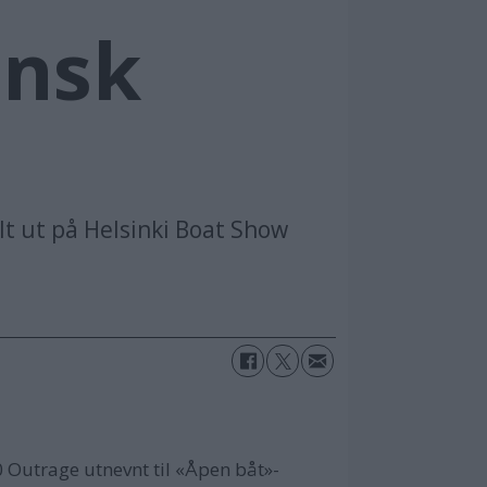
insk
lt ut på Helsinki Boat Show
0 Outrage utnevnt til «Åpen båt»-