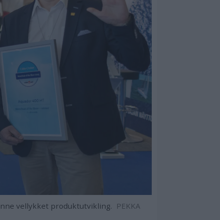
ne vellykket produktutvikling.
PEKKA