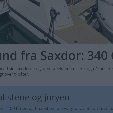
und fra Saxdor: 34
s med sine moderne og åpne weekendcruisere, og nå lanserer
gt over ti båter.
alistene og juryen
er 400 båter, og finalistene ble valgt ut av en forhåndsj