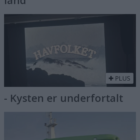
land
PLUS
- Kysten er underfortalt