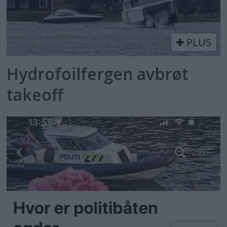
PLUS
Hydrofoilfergen avbrøt
takeoff