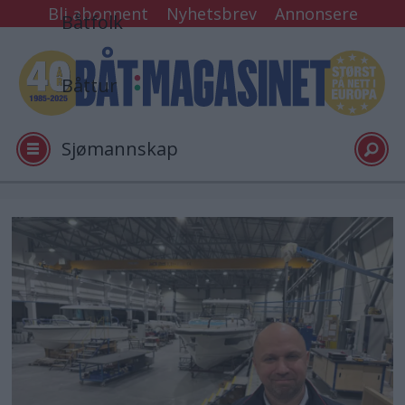
Bli abonnent
Nyhetsbrev
Annonsere
Båtfolk
Båttur
Sjømannskap
Tester
Arkiv
Video
Logg inn