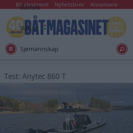
Bli abonnent
Nyhetsbrev
Annonsere
Båtfolk
Båttur
Sjømannskap
Tester
Test: Anytec 860 T
Arkiv
Video
Logg inn