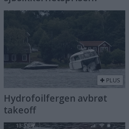
PLUS
Hydrofoilfergen avbrøt
takeoff