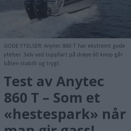
GODE YTELSER: Anytec 860-T har ekstremt gode
ytelser. Selv ved toppfart på drøye 60 knop går
båten stabilt og trygt.
Test av Anytec
860 T – Som et
«hestespark» når
man gir gass!