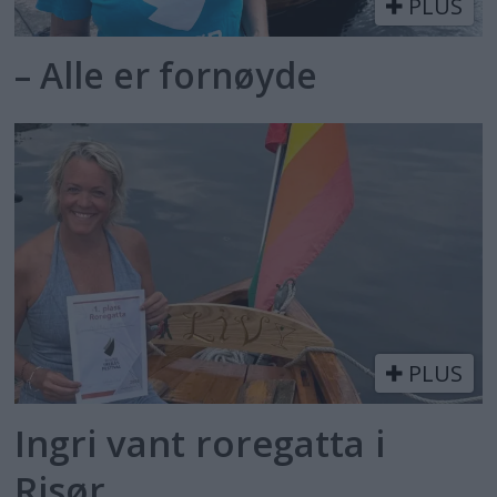
PLUS
– Alle er fornøyde
PLUS
Ingri vant roregatta i
Risør