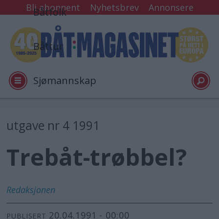
Bli abonnent
Nyhetsbrev
Annonsere
Båtfolk
Båttur
Sjømannskap
Tester
utgave nr 4 1991
Trebåt-trøbbel?
Arkiv
Video
Redaksjonen
20.04.1991 - 00:00
Logg inn
PUBLISERT