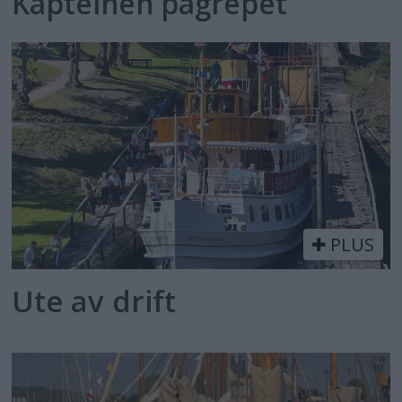
Kapteinen pågrepet
PLUS
Ute av drift