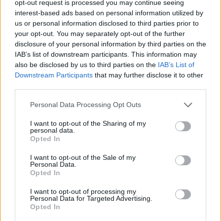
opt-out request is processed you may continue seeing
for samling
interest-based ads based on personal information utilized by
us or personal information disclosed to third parties prior to
your opt-out. You may separately opt-out of the further
disclosure of your personal information by third parties on the
42 fot organisert
IAB’s list of downstream participants. This information may
also be disclosed by us to third parties on the
IAB’s List of
vanvidd: Hyttedekk,
Downstream Participants
that may further disclose it to other
third parties.
portlight og luker
Personal Data Processing Opt Outs
I want to opt-out of the Sharing of my
42 fot organisert
personal data.
Opted In
vanvidd: Legging av dekk
I want to opt-out of the Sale of my
Personal Data.
Opted In
Masse smånyheter
I want to opt-out of processing my
Personal Data for Targeted Advertising.
Opted In