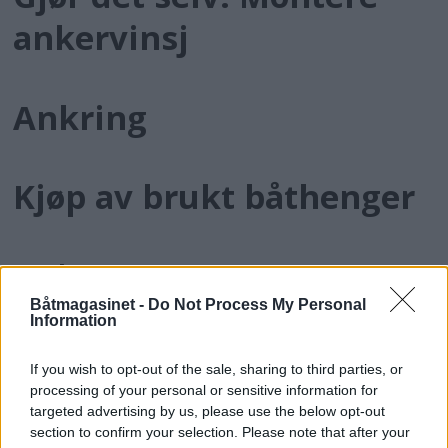
ankervinsj
Ankring
Kjøp av brukt båthenger
Nyheter
Båtmagasinet -
Do Not Process My Personal
Information
Kjør trygt med tilhenger
If you wish to opt-out of the sale, sharing to third parties, or
processing of your personal or sensitive information for
targeted advertising by us, please use the below opt-out
Ugo Baravalle: Med sans
section to confirm your selection. Please note that after your