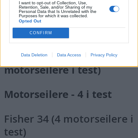
I want to opt-out of Collection, Use,
Semi-diesel
Retention, Sale, and/or Sharing of my
Personal Data that Is Unrelated with the
Purposes for which it was collected.
Opted Out
Den første våren
CONFIRM
Mascot 910 (4
Data Deletion
Data Access
Privacy Policy
motorseilere i test)
Motorseilere - 4 i test
Fisher 34 (4 motorseilere i
test)