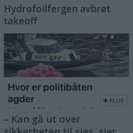
Hydrofoilfergen avbrøt
takeoff
PLUS
– Kan gå ut over
sikkerheten til sjøs, sier