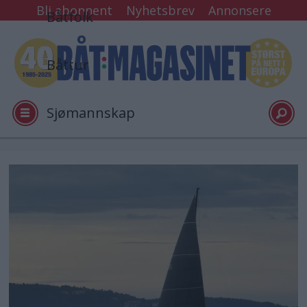
Bli abonnent
Nyhetsbrev
Annonsere
Båtfolk
Båttur
Sjømannskap
Tester
Arkiv
Video
Logg inn