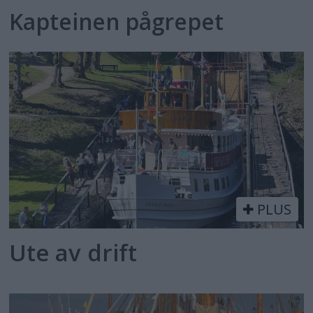
Kapteinen pågrepet
PLUS
Ute av drift