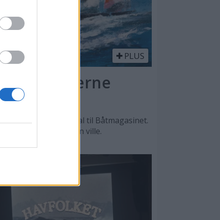
PLUS
l - en moderne
n, sier Lars O. Nordal til Båtmagasinet.
, men det var male han ville.