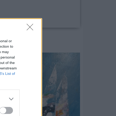
sonal or
ection to
ou may
 personal
out of the
 downstream
B’s List of