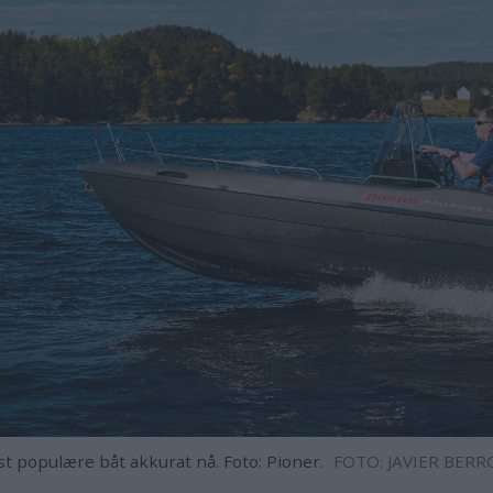
 populære båt akkurat nå. Foto: Pioner.
FOTO: JAVIER BERR