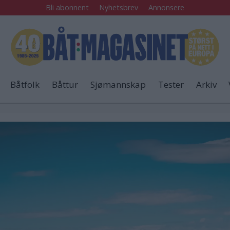
Bli abonnent
Nyhetsbrev
Annonsere
Båtfolk
Båttur
Sjømannskap
Tester
Arkiv