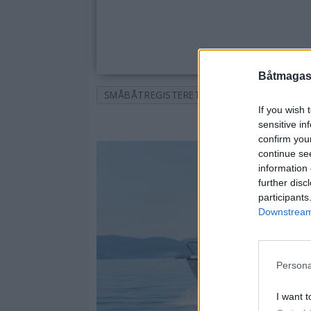
Båtmagasi
SMÅBÅTREGISTERET
BÅTER
TOPPSA
If you wish 
sensitive in
confirm you
continue se
information 
further disc
participants
Downstream 
Persona
I want t