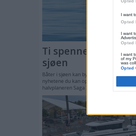
Opted 
I want t
Opted 
I want 
Advertis
Opted 
Ti spennende nyhete
I want t
sjøen
of my P
was col
Opted 
Båter i sjøen kan by på en rekke store og
nyhetene du kan oppleve er daycruisere
halvplaneren Saga 355.