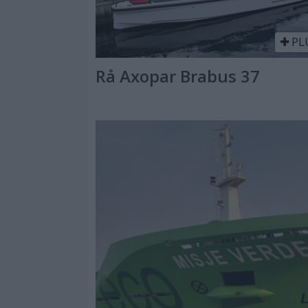
PL
Rå Axopar Brabus 37