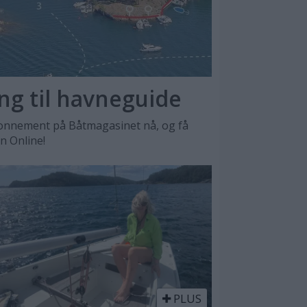
ang til havneguide
nnement på Båtmagasinet nå, og få
en Online!
PLUS