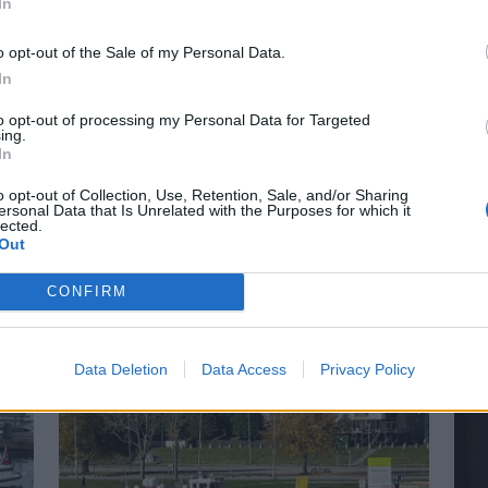
In
o opt-out of the Sale of my Personal Data.
In
to opt-out of processing my Personal Data for Targeted
ing.
In
r på Båter i
Lars O. Norda
o opt-out of Collection, Use, Retention, Sale, and/or Sharing
marinemaler
ersonal Data that Is Unrelated with the Purposes for which it
lected.
Out
 små nyheter i år. Blant
– Båter og Risør hører samme
n Askeladden Fenix 66BR og
Faren rådet ham til å ta NTH
CONFIRM
Data Deletion
Data Access
Privacy Policy