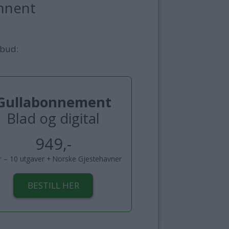
nnent
lbud:
Gullabonnement
Blad og digital
949,-
år – 10 utgaver + Norske Gjestehavner
BESTILL HER