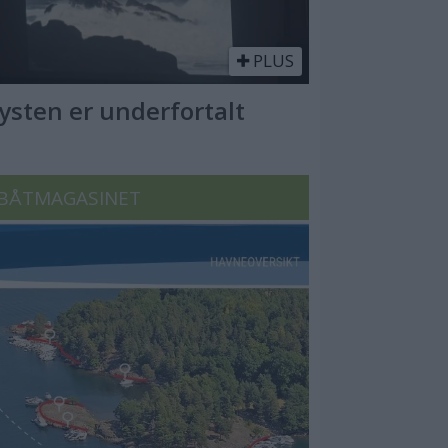
PLUS
Kysten er underfortalt
BÅTMAGASINET