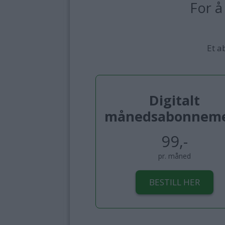
For å
Et a
Digitalt
månedsabonnem
99,-
pr. måned
BESTILL HER