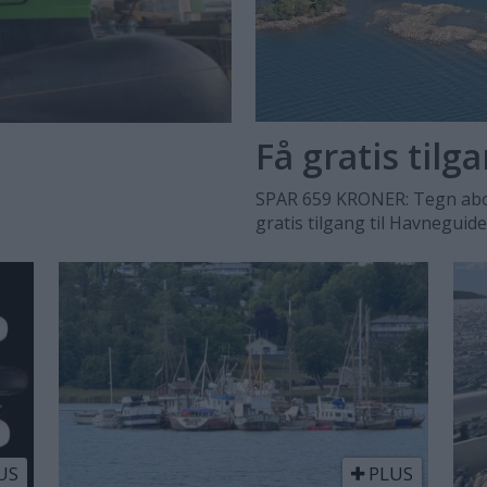
Få gratis tilg
SPAR 659 KRONER: Tegn abo
gratis tilgang til Havneguid
US
PLUS