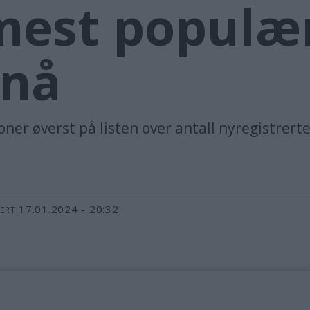
mest populæ
 nå
oner øverst på listen over antall nyregistrert
17.01.2024 - 20:32
TERT