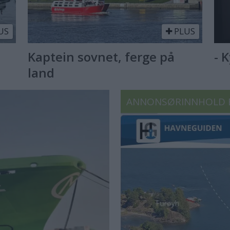
US
PLUS
Kaptein sovnet, ferge på
- 
land
ANNONSØRINNHOLD 