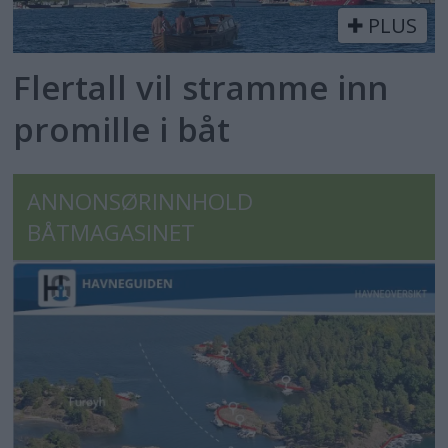
PLUS
Flertall vil stramme inn
promille i båt
ANNONSØRINNHOLD
BÅTMAGASINET