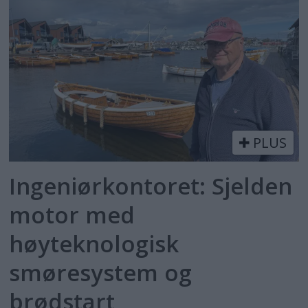
PLUS
Ingeniørkontoret: Sjelden
motor med
høyteknologisk
smøresystem og
brødstart