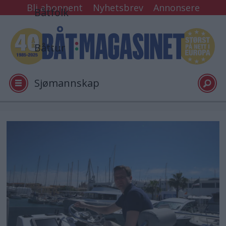
Bli abonnent
Nyhetsbrev
Annonsere
Båtfolk
Båttur
Sjømannskap
Tester
Arkiv
Video
Logg inn