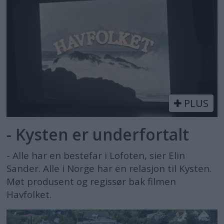
Ny Figaro med ekstreme mål
Et flytende hjem på 30 fot
Elegant 70-foter
Espen og Engelen
Luksus på billigsalg
– Megayacht på 20 meter
Første modell i ny Oceanis-serie
Ny dronning på fjorden
Fremtiden eller flopp?
PLUS
Trawler for store og små
Lydløs bobåt
- Kysten er underfortalt
Bobåt for de kresne
- Alle har en bestefar i Lofoten, sier Elin
Sander. Alle i Norge har en relasjon til Kysten.
Kinesisk luksus
Møt produsent og regissør bak filmen
Havfolket.