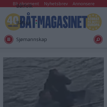
Bli abonnent
Nyhetsbrev
Annonsere
Båtfolk
Båttur
Sjømannskap
Tester
Arkiv
Video
Logg inn