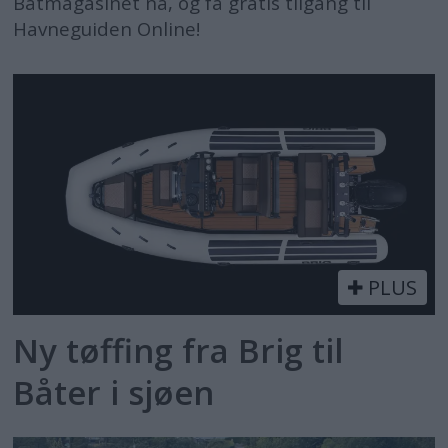
Båtmagasinet nå, og få gratis tilgang til
Havneguiden Online!
PLUS
Ny tøffing fra Brig til
Båter i sjøen