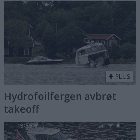
PLUS
Hydrofoilfergen avbrøt
takeoff